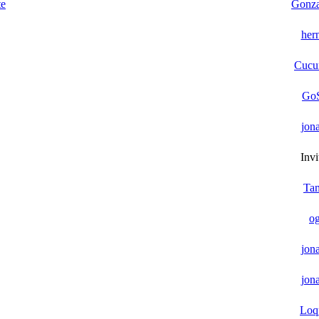
te
Gonza
her
Cucu
Go
jon
Invi
Ta
og
jon
jon
Loqu