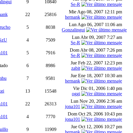
lingui
9
10840
Se-R
Mie Ago 08, 2007 12:11 pm
nank
22
25816
hernank
Lun Ago 06, 2007 11:06 am
rucho
5
8038
Gonzalingui
Lun Abr 09, 2007 7:27 am
SzU
4
7509
Se-R
Dom Abr 08, 2007 7:26 pm
a101
5
7916
Se-R
Jue Feb 22, 2007 12:23 pm
tado
6
8986
zabit
Jue Ene 18, 2007 10:30 am
mbu
7
9581
hernank
Vie Dic 01, 2006 1:40 pm
gi
13
15548
oggi
Lun Nov 20, 2006 2:36 am
a101
22
26313
jona101
Dom Oct 29, 2006 10:43 pm
a101
4
7770
jona101
Jue Oct 12, 2006 10:27 pm
illo
9
11909
hernank