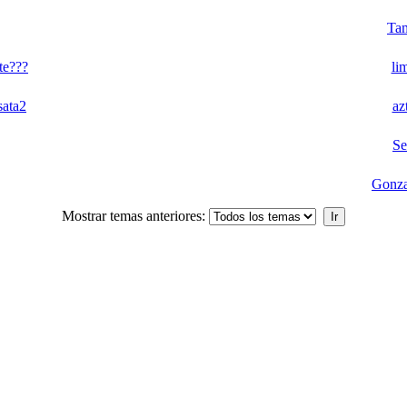
Ta
te???
li
sata2
az
Se
Gonza
Mostrar temas anteriores: