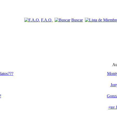
F.A.Q.
Buscar
Au
datos???
Monty
Jon
?
Gonza
+ter 