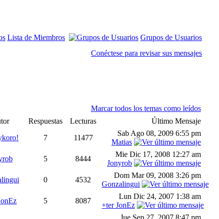
Lista de Miembros
Grupos de Usuarios
Conéctese para revisar sus mensajes
Marcar todos los temas como leídos
tor
Respuestas
Lecturas
Último Mensaje
Sab Ago 08, 2009 6:55 pm
koro!
7
11477
Matias
Mie Dic 17, 2008 12:27 am
yrob
5
8444
Jonyrob
Dom Mar 09, 2008 3:26 pm
lingui
0
4532
Gonzalingui
Lun Dic 24, 2007 1:38 am
JonEz
5
8087
+ter JonEz
Jue Sep 27, 2007 8:47 pm