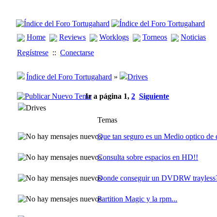
Home
Reviews
Worklogs
Torneos
Noticias
Regístrese
::
Conectarse
Índice del Foro Tortugahard
»
Drives
Ir a página
1
,
2
Siguiente
Drives
Temas
Que tan seguro es un Medio optico de 
Consulta sobre espacios en HD!!
Donde conseguir un DVDRW trayless
Partition Magic y la rpm...