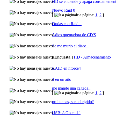
HD se enciende y apaga constantemen
Nuevo Raid 0
[
Ir a página:
1
,
2
]
Dudas con Raid...
Adios quemadora de CD'S
Se me murio el disco...
[ Encuesta ]
HD - Almacenamiento
RAID en nforce4
3 en un año
me mande una cagada....
[
Ir a página:
1
,
2
]
problemas, sera el rigido?
USB: 8 Gb en 1"