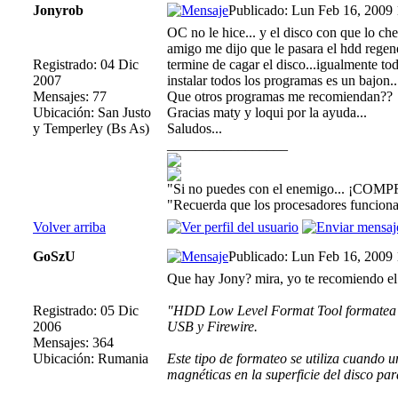
Jonyrob
Publicado: Lun Feb 16, 2009
OC no le hice... y el disco con que lo che
amigo me dijo que le pasara el hdd regen
Registrado: 04 Dic
termine de cagar el disco...igualmente tod
2007
instalar todos los programas es un bajon..
Mensajes: 77
Que otros programas me recomiendan??
Ubicación: San Justo
Gracias maty y loqui por la ayuda...
y Temperley (Bs As)
Saludos...
_________________
"Si no puedes con el enemigo... ¡COMP
"Recuerda que los procesadores funcionan
Volver arriba
GoSzU
Publicado: Lun Feb 16, 2009
Que hay Jony? mira, yo te recomiendo e
Registrado: 05 Dic
"HDD Low Level Format Tool formatea di
2006
USB y Firewire.
Mensajes: 364
Ubicación: Rumania
Este tipo de formateo se utiliza cuando 
magnéticas en la superficie del disco par