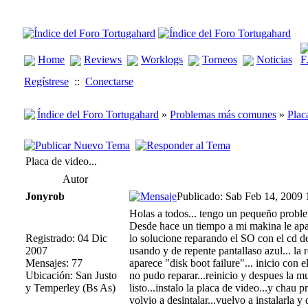
Home
Reviews
Worklogs
Torneos
Noticias
Regístrese
::
Conectarse
Índice del Foro Tortugahard
»
Problemas más comunes
»
Plac
Placa de video...
Autor
Jonyrob
Publicado: Sab Feb 14, 2009 
Holas a todos... tengo un pequeño proble
Desde hace un tiempo a mi makina le apare
Registrado: 04 Dic
lo solucione reparando el SO con el cd d
2007
usando y de repente pantallaso azul... la r
Mensajes: 77
aparece "disk boot failure"... inicio con
Ubicación: San Justo
no pudo reparar...reinicio y despues la mu
y Temperley (Bs As)
listo...instalo la placa de video...y chau 
volvio a desintalar...vuelvo a instalarla y