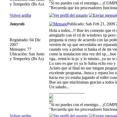
"Si no puedes con el enemigo... ¡COMP
y Temperley (Bs As)
"Recuerda que los procesadores funcionan
Volver arriba
Jonyrob
Publicado: Sab Feb 21, 2009
Hola a todos...!! Bue les comento que el o
arreglarlo con el cd de windows xp pero 
Registrado: 04 Dic
pregunta si estoy de acuerdo con las polit
2007
version de xp que necesitaba ser reparada
Mensajes: 77
cuando voy a probar si funka el de mi vi
Ubicación: San Justo
como la instalacion otra vez del xp....bue 
y Temperley (Bs As)
vga...reinicio la pc y lo mismo...ya no se 
Lo raro es que yo ya lo habia echo eso y l
Aclaro que al final no use ningun programa
excelente programa...busca y repara los 
hacia eso yo estaba jugando al roller coast
Bue asi que muchisimas gracias a todos lo
Un saludo...
_________________
"Si no puedes con el enemigo... ¡COMP
"Recuerda que los procesadores funcionan
Volver arriba