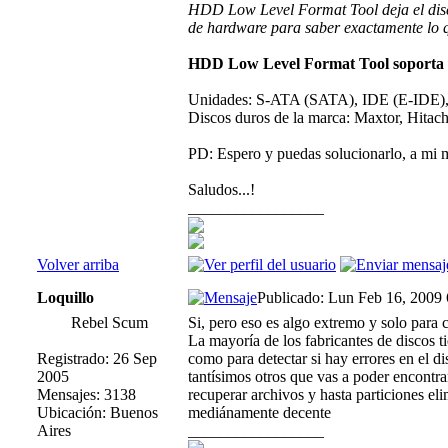
HDD Low Level Format Tool deja el disc
de hardware para saber exactamente lo q
HDD Low Level Format Tool soporta lo
Unidades: S-ATA (SATA), IDE (E-IDE
Discos duros de la marca: Maxtor, Hitac
PD: Espero y puedas solucionarlo, a mi 
Saludos...!
_________________
Volver arriba
Loquillo
Publicado: Lun Feb 16, 2009
Rebel Scum
Si, pero eso es algo extremo y solo para c
La mayoría de los fabricantes de discos ti
Registrado: 26 Sep
como para detectar si hay errores en el 
2005
tantísimos otros que vas a poder encontra
Mensajes: 3138
recuperar archivos y hasta particiones el
Ubicación: Buenos
mediánamente decente
Aires
_________________