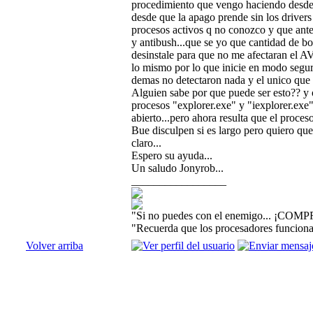
procedimiento que vengo haciendo desde 
desde que la apago prende sin los driver
procesos activos q no conozco y que ante
y antibush...que se yo que cantidad de bol
desinstale para que no me afectaran el AV
lo mismo por lo que inicie en modo segur
demas no detectaron nada y el unico que m
Alguien sabe por que puede ser esto?? y o
procesos "explorer.exe" y "iexplorer.exe
abierto...pero ahora resulta que el proce
Bue disculpen si es largo pero quiero que
claro...
Espero su ayuda...
Un saludo Jonyrob...
_________________
"Si no puedes con el enemigo... ¡COMP
"Recuerda que los procesadores funcionan
Volver arriba