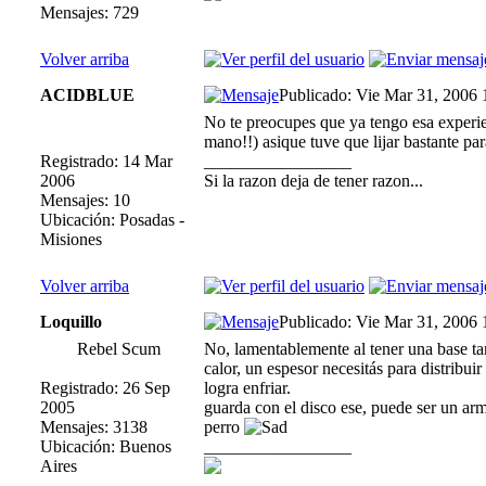
Mensajes: 729
Volver arriba
ACIDBLUE
Publicado: Vie Mar 31, 2006
No te preocupes que ya tengo esa experienc
mano!!) asique tuve que lijar bastante p
Registrado: 14 Mar
_________________
2006
Si la razon deja de tener razon...
Mensajes: 10
Ubicación: Posadas -
Misiones
Volver arriba
Loquillo
Publicado: Vie Mar 31, 2006
Rebel Scum
No, lamentablemente al tener una base tan 
calor, un espesor necesitás para distribui
Registrado: 26 Sep
logra enfriar.
2005
guarda con el disco ese, puede ser un arma
Mensajes: 3138
perro
Ubicación: Buenos
_________________
Aires