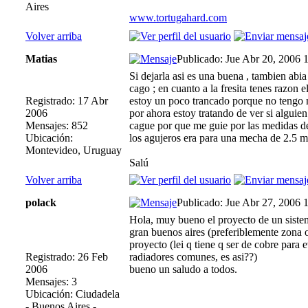
Aires
www.tortugahard.com
Volver arriba
Matias
Publicado: Jue Abr 20, 2006 
Si dejarla asi es una buena , tambien ab
cago ; en cuanto a la fresita tenes razon e
Registrado: 17 Abr
estoy un poco trancado porque no tengo
2006
por ahora estoy tratando de ver si alguie
Mensajes: 852
cague por que me guie por las medidas de 
Ubicación:
los agujeros era para una mecha de 2.5 m
Montevideo, Uruguay
Salú
Volver arriba
polack
Publicado: Jue Abr 27, 2006 
Hola, muy bueno el proyecto de un sistema
gran buenos aires (preferiblemente zona 
proyecto (lei q tiene q ser de cobre para 
Registrado: 26 Feb
radiadores comunes, es asi??)
2006
bueno un saludo a todos.
Mensajes: 3
Ubicación: Ciudadela
- Buenos Aires -