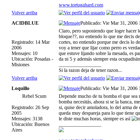
www.tortugahard.com
Volver arriba
ACIDBLUE
Publicado: Vie Mar 31, 2006
Claro, pero suponiendo que logre hacer lo
bloque??, no entiendo lo que me decis del 
Registrado: 14 Mar
cortes, no entiendo porque me decis lo de 
2006
voy a tener que lijar como perro es verdad
Mensajes: 10
que estuve lijando sobre la mesada, es pa
Ubicación: Posadas -
da ni 5 y además siempre esta ocupadisi
Misiones
_________________
Si la razon deja de tener razon...
Volver arriba
Loquillo
Publicado: Vie Mar 31, 2006
Rebel Scum
Depende mucho de tu bomba el que sea mej
bomba necesitás, ahora si se la banca, me
Registrado: 26 Sep
si, quise decir amoladora, lo del arma de 
2005
queda muy despareja para lo que tiene que
Mensajes: 3138
le diste muchas horas, siempre es así
Ubicación: Buenos
_________________
Aires