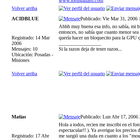
www.tortugahard.com
Volver arriba
ACIDBLUE
Publicado: Vie Mar 31, 2006
Ahhh muy buena esa info, no sabía, mi bo
entonces, no sabía que cuanto menor sea 
Registrado: 14 Mar
quería hacer un bloquecito para la GPU
2006
_________________
Mensajes: 10
Si la razon deja de tener razon...
Ubicación: Posadas -
Misiones
Volver arriba
Matias
Publicado: Lun Abr 17, 2006
Hola a todos, recien me inscribi en el for
espectacular!! ). Ya averigue los precios 
Registrado: 17 Abr
me surgiò una duda en cuanto a los "mount