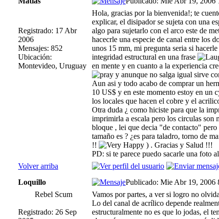
Matias
Publicado: Mie Abr 19, 2006
Hola, gracias por la bienvenida!; te cuen
explicar, el disipador se sujeta con una e
Registrado: 17 Abr
algo para sujetarlo con el arco este de me
2006
hacecrle una especie de canal entre los d
Mensajes: 852
unos 15 mm, mi pregunta seria si hacerle e
Ubicación:
integridad estructural en una frase
Montevideo, Uruguay
en mente y en cuanto a la experiencia cre
y anunque no salga igual sirve c
Aun asi y todo acabo de comprar un her
10 US$ y en este momento estoy en un cy
los locales que hacen el cobre y el acrili
Otra duda ¿ como hiciste para que la impr
imprimirla a escala pero los circulas so
bloque , lei que decia "de contacto" pero
tamaño es ? ¿es para taladro, torno de ma
!!
) . Gracias y Salud !!!
PD: si te parece puedo sacarle una foto al
Volver arriba
Loquillo
Publicado: Mie Abr 19, 2006
Rebel Scum
Vamos por partes, a ver si logro no olvi
Lo del canal de acrílico depende realmen
Registrado: 26 Sep
estructuralmente no es que lo jodas, el tem