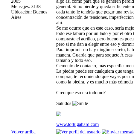
2005
algo así como para que se generen pérdid
Mensajes: 3138
general. Si no pierde y queda suficiente
Ubicación: Buenos
cada tanto le tendrás que pegar una revis
Aires
concentración de tensiones, imperfeccion
ahí.
Se me ocurre que en este caso, sería mejo
todo ese laburo por un lado y por el otro
compraste el acrílico, pero bueno es poca 
pero si me dan a elegir entre eso y dorm
Para imprimir no hay ningún secreto, habr
manera. Guarda que para soquete A esas pl
tamaño y todo eso.
Cemento de contacto, más específicamente
La piedra puede ser cualquiera que tengas
comprar, te recomiendo que vayas por un
como la piedra, y es mucho más cómoda p
Creo que eso era todo no?
Saludos
_________________
www.tortugahard.com
Volver arriba