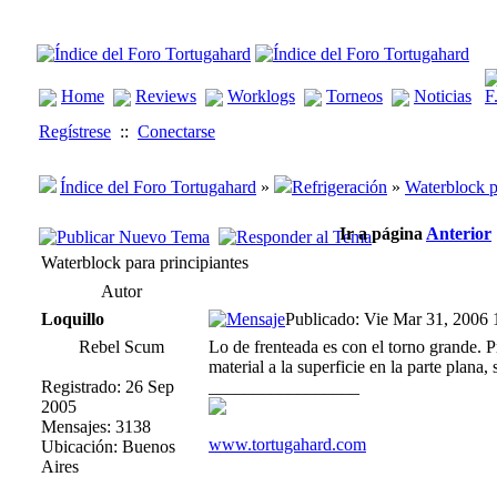
Home
Reviews
Worklogs
Torneos
Noticias
Regístrese
::
Conectarse
Índice del Foro Tortugahard
»
Refrigeración
»
Waterblock p
Ir a página
Anterior
Waterblock para principiantes
Autor
Loquillo
Publicado: Vie Mar 31, 2006 
Rebel Scum
Lo de frenteada es con el torno grande. P
material a la superficie en la parte plana
Registrado: 26 Sep
_________________
2005
Mensajes: 3138
www.tortugahard.com
Ubicación: Buenos
Aires