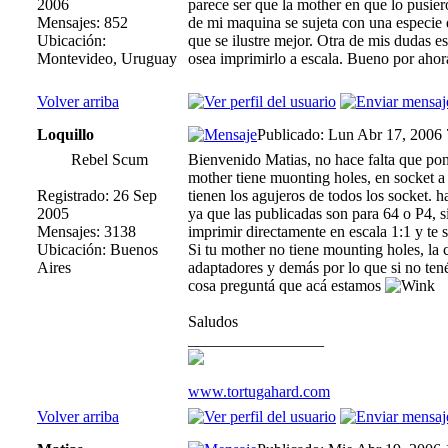
2006
parece ser que la mother en que lo pusiero
Mensajes: 852
de mi maquina se sujeta con una especie 
Ubicación:
que se ilustre mejor. Otra de mis dudas es
Montevideo, Uruguay
osea imprimirlo a escala. Bueno por ahora
Volver arriba
Loquillo
Publicado: Lun Abr 17, 2006
Rebel Scum
Bienvenido Matias, no hace falta que ponga
mother tiene muonting holes, en socket a s
Registrado: 26 Sep
tienen los agujeros de todos los socket. h
2005
ya que las publicadas son para 64 o P4, 
Mensajes: 3138
imprimir directamente en escala 1:1 y te 
Ubicación: Buenos
Si tu mother no tiene mounting holes, la
Aires
adaptadores y demás por lo que si no ten
cosa preguntá que acá estamos
Saludos
_________________
www.tortugahard.com
Volver arriba