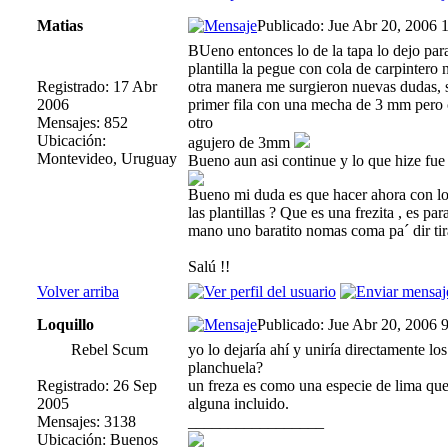
Matias
Publicado: Jue Abr 20, 2006 
BUeno entonces lo de la tapa lo dejo par
plantilla la pegue con cola de carpintero
Registrado: 17 Abr
otra manera me surgieron nuevas dudas, s
2006
primer fila con una mecha de 3 mm pero
Mensajes: 852
otro
Ubicación:
agujero de 3mm
Montevideo, Uruguay
Bueno aun asi continue y lo que hize fue
Bueno mi duda es que hacer ahora con los
las plantillas ? Que es una frezita , es 
mano uno baratito nomas coma pa´ dir ti
Salú !!
Volver arriba
Loquillo
Publicado: Jue Abr 20, 2006 
Rebel Scum
yo lo dejaría ahí y uniría directamente lo
planchuela?
Registrado: 26 Sep
un freza es como una especie de lima que 
2005
alguna incluido.
Mensajes: 3138
_________________
Ubicación: Buenos