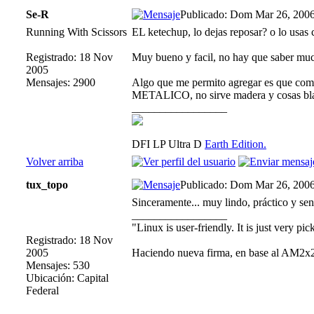
Se-R
Publicado: Dom Mar 26, 200
Running With Scissors
EL ketechup, lo dejas reposar? o lo usas 
Registrado: 18 Nov
Muy bueno y facil, no hay que saber muc
2005
Mensajes: 2900
Algo que me permito agregar es que compr
METALICO, no sirve madera y cosas bland
_________________
DFI LP Ultra D
Earth Edition.
Volver arriba
tux_topo
Publicado: Dom Mar 26, 200
Sinceramente... muy lindo, práctico y senc
_________________
"Linux is user-friendly. It is just very pic
Registrado: 18 Nov
2005
Haciendo nueva firma, en base al AM2
Mensajes: 530
Ubicación: Capital
Federal