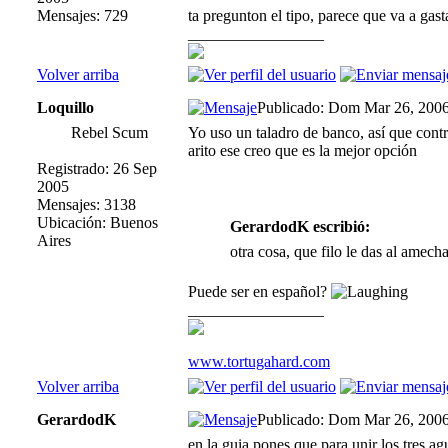
Mensajes: 729
ta pregunton el tipo, parece que va a gas
_________________
Volver arriba
Loquillo
Publicado: Dom Mar 26, 200
Rebel Scum
Yo uso un taladro de banco, así que control
arito ese creo que es la mejor opción
Registrado: 26 Sep
2005
Mensajes: 3138
Ubicación: Buenos
GerardodK escribió:
Aires
otra cosa, que filo le das al amech
Puede ser en español?
_________________
www.tortugahard.com
Volver arriba
GerardodK
Publicado: Dom Mar 26, 200
en la guia pones que para unir los tres a