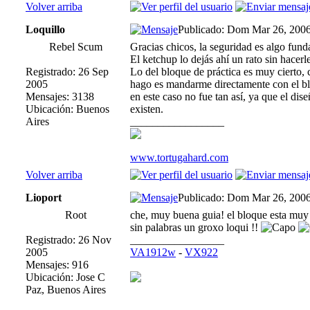
Volver arriba
Loquillo
Publicado: Dom Mar 26, 200
Rebel Scum
Gracias chicos, la seguridad es algo fu
El ketchup lo dejás ahí un rato sin hacerl
Registrado: 26 Sep
Lo del bloque de práctica es muy cierto, 
2005
hago es mandarme directamente con el blo
Mensajes: 3138
en este caso no fue tan así, ya que el d
Ubicación: Buenos
existen.
Aires
_________________
www.tortugahard.com
Volver arriba
Lioport
Publicado: Dom Mar 26, 200
Root
che, muy buena guia! el bloque esta muy
sin palabras un groxo loqui !!
Registrado: 26 Nov
_________________
2005
VA1912w
-
VX922
Mensajes: 916
Ubicación: Jose C
Paz, Buenos Aires