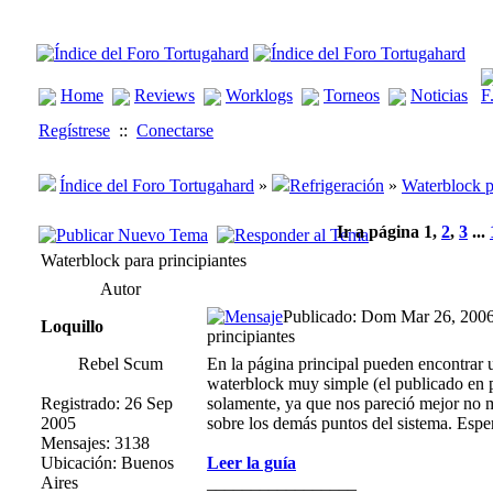
Home
Reviews
Worklogs
Torneos
Noticias
Regístrese
::
Conectarse
Índice del Foro Tortugahard
»
Refrigeración
»
Waterblock p
Ir a página
1
,
2
,
3
...
Waterblock para principiantes
Autor
Publicado: Dom Mar 26, 200
Loquillo
principiantes
Rebel Scum
En la página principal pueden encontrar u
waterblock muy simple (el publicado en 
Registrado: 26 Sep
solamente, ya que nos pareció mejor no m
2005
sobre los demás puntos del sistema. Espe
Mensajes: 3138
Ubicación: Buenos
Leer la guía
Aires
_________________