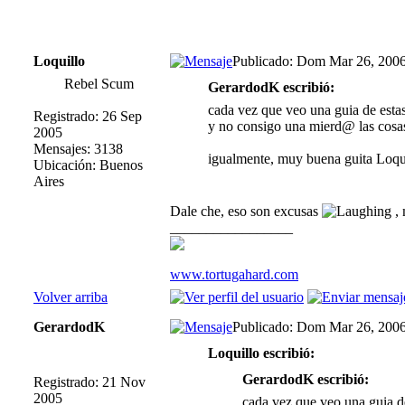
Loquillo
Publicado: Dom Mar 26, 200
Rebel Scum
GerardodK escribió:
cada vez que veo una guia de est
Registrado: 26 Sep
y no consigo una mierd@ las cos
2005
Mensajes: 3138
igualmente, muy buena guita Loqu
Ubicación: Buenos
Aires
Dale che, eso son excusas
, 
_________________
www.tortugahard.com
Volver arriba
GerardodK
Publicado: Dom Mar 26, 200
Loquillo escribió:
GerardodK escribió:
Registrado: 21 Nov
2005
cada vez que veo una guia d