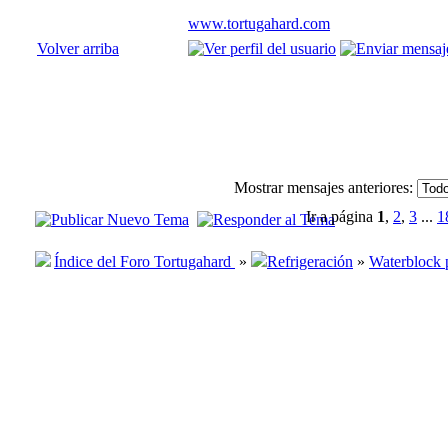
www.tortugahard.com
Volver arriba
Mostrar mensajes anteriores:
Ir a página
1
,
2
,
3
...
1
Índice del Foro Tortugahard
»
Refrigeración
»
Waterblock p