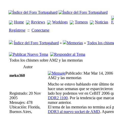
Home
Reviews
Worklogs
Torneos
Noticias
Regístrese
::
Conectarse
Índice del Foro Tortugahard
»
Memorias
»
Todos los chism
Todos los chismes sobre AM2 y las memorias
Autor
Publicado: Mar Mar 14, 2006
meko360
AM2 y las memorias
Mucho se estuvo hablando este último ti
hace unas semanas que se esparcirciero
Registrado: 20 Nov
lado hoy podemos ver en CeBIT 2006 qu
2005
DDR2 1100
. Por la tendencia que marca
Mensajes: 478
rumor anterior.
Ubicación: Florida,
El tema de las memorias no termina acá 
Buenos Aires,
DDR3 al nuevo socket de AMD
. Aparen