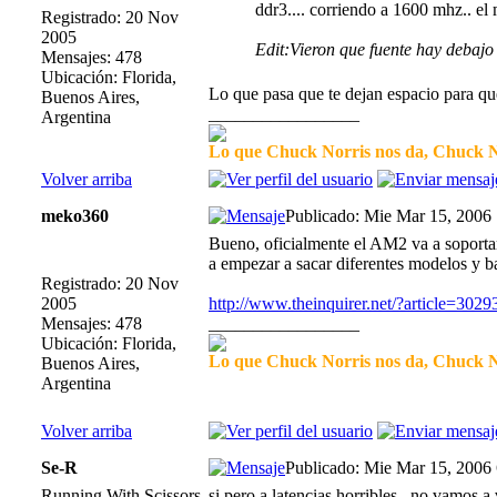
ddr3.... corriendo a 1600 mhz.. el
Registrado: 20 Nov
2005
Edit:Vieron que fuente hay debaj
Mensajes: 478
Ubicación: Florida,
Lo que pasa que te dejan espacio para q
Buenos Aires,
_________________
Argentina
Lo que Chuck Norris nos da, Chuck No
Volver arriba
meko360
Publicado: Mie Mar 15, 2006
Bueno, oficialmente el AM2 va a soport
a empezar a sacar diferentes modelos y ba
Registrado: 20 Nov
2005
http://www.theinquirer.net/?article=3029
Mensajes: 478
_________________
Ubicación: Florida,
Lo que Chuck Norris nos da, Chuck No
Buenos Aires,
Argentina
Volver arriba
Se-R
Publicado: Mie Mar 15, 2006
Running With Scissors
si pero a latencias horribles , no vamos a 