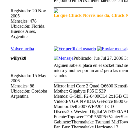
Es jodido en DDR2 tener latencias tan ba
_________________
Registrado: 20 Nov
Lo que Chuck Norris nos da, Chuck No
2005
Mensajes: 478
Ubicación: Florida,
Buenos Aires,
Argentina
Volver arriba
willysk8
Publicado: Jue Jul 27, 2006 3
Alguien sabe si placa en el socket ma2 s
micro y mother por un am2 pero las mem
Registrado: 15 May
saludos
2006
_________________
Mensajes: 88
Micro: Intel Core 2 Quad Q6600 Kenstf
Ubicación: Cordoba
Mother: Gigabyte P35 DS3P
Argentina
Memos: G-Skill F2-6400CL4 2x1GB CL
Video:EVGA NVIDIA GeForce 8800 G
Monitor:Dell 2007WFP20" LCD
Discos:2 x Western Digital WD3200AAK
Fuente:Topower TOP 550P5+VantecSle
Gabinete:Thermaltake Tsunami MidTow
Fan Bus: Thermaltake Hardcano 13