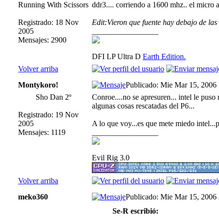
Running With Scissors
ddr3.... corriendo a 1600 mhz.. el micro 
Registrado: 18 Nov
Edit:Vieron que fuente hay debajo de l
2005
_________________
Mensajes: 2900
DFI LP Ultra D
Earth Edition.
Volver arriba
Montykoro!
Publicado: Mie Mar 15, 2006
Sho Dan 2º
Conroe....no se apresuren... intel le puso
algunas cosas rescatadas del P6...
Registrado: 19 Nov
2005
A lo que voy...es que mete miedo intel...
Mensajes: 1119
_________________
Evil Rig 3.0
Volver arriba
meko360
Publicado: Mie Mar 15, 2006
Se-R escribió: