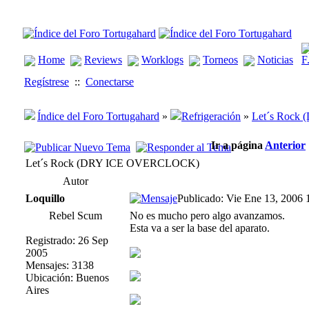
Home
Reviews
Worklogs
Torneos
Noticias
Regístrese
::
Conectarse
Índice del Foro Tortugahard
»
Refrigeración
»
Let´s Roc
Ir a página
Anterior
Let´s Rock (DRY ICE OVERCLOCK)
Autor
Loquillo
Publicado: Vie Ene 13, 2006 
Rebel Scum
No es mucho pero algo avanzamos.
Esta va a ser la base del aparato.
Registrado: 26 Sep
2005
Mensajes: 3138
Ubicación: Buenos
Aires