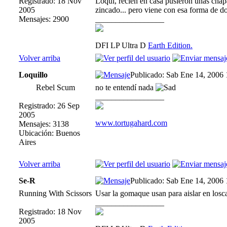
Registrado: 18 Nov
Loqui, recien en casa pusieron unas chap
2005
zincado... pero viene con esa forma de d
Mensajes: 2900
_________________
DFI LP Ultra D
Earth Edition.
Volver arriba
Loquillo
Publicado: Sab Ene 14, 2006
Rebel Scum
no te entendí nada
_________________
Registrado: 26 Sep
2005
www.tortugahard.com
Mensajes: 3138
Ubicación: Buenos
Aires
Volver arriba
Se-R
Publicado: Sab Ene 14, 2006
Running With Scissors
Usar la gomaque usan para aislar en losca
_________________
Registrado: 18 Nov
2005