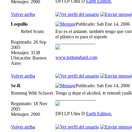
DFI LP Ultra D
Earth Edition.
Mensajes: 2900
Volver arriba
Loquillo
Publicado: Sab Ene 14, 2006
Rebel Scum
Eso es el aislante, también tengo que co
el plástico es para el soporte
Registrado: 26 Sep
_________________
2005
Mensajes: 3138
www.tortugahard.com
Ubicación: Buenos
Aires
Volver arriba
Se-R
Publicado: Sab Ene 14, 2006
Running With Scissors
Tengo q dejar el alcohol, te entendi cualki
_________________
Registrado: 18 Nov
2005
DFI LP Ultra D
Earth Edition.
Mensajes: 2900
Volver arriba