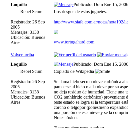
Loquillo
Publicado: Dom Ene 15, 200
Rebel Scum
Los riesgos de estos juguetes.
Registrado: 26 Sep
http://www.siafa.com.ar/notas/nota192/l
2005
_________________
Mensajes: 3138
Ubicación: Buenos
www.tortugahard.com
Aires
Volver arriba
Loquillo
Publicado: Dom Ene 15, 200
Rebel Scum
Copiado de Wikipedia
Registrado: 26 Sep
Se llama hielo seco o nieve carbónica al
2005
parecerse al hielo o a la nieve por su a
Mensajes: 3138
no deja residuo de humedad. Tiene una te
Ubicación: Buenos
CO2 (anhídrido carbónico) proveniente d
Aires
(este estado se logra si la temperatura es
corcho o telgopor (poliestireno expandid
una porción de esta nieve y se la compri
No es tóxico.
Tiene muchos usos, a saber: