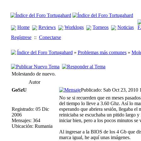
Home
Reviews
Worklogs
Torneos
Noticias
Regístrese
::
Conectarse
Índice del Foro Tortugahard
»
Problemas más comunes
»
Mole
Molestando de nuevo.
Autor
GoSzU
Publicado: Sab Oct 23, 2010 
No se si recuerden que en meses pasados
del tiempo lo lleve a 3.60 Ghz. Así lo ma
Registrado: 05 Dic
esperando que abriera sesión, llegaba el
2006
reiniciaba se escuchaba un pitido largo y 
Mensajes: 364
iniciar bien, pero a los pocos minutos se 
Ubicación: Rumania
Al ingresar a la BIOS de los 4 Gb que d
marca igual, he aquí unas imágenes.