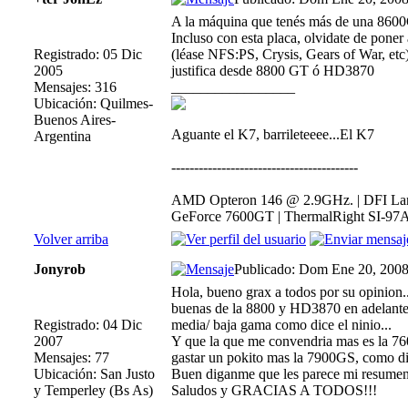
A la máquina que tenés más de una 860
Incluso con esta placa, olvidate de poner 
Registrado: 05 Dic
(léase NFS:PS, Crysis, Gears of War, etc
2005
justifica desde 8800 GT ó HD3870
Mensajes: 316
_________________
Ubicación: Quilmes-
Buenos Aires-
Aguante el K7, barrileteeee...El K7
Argentina
-----------------------------------------
AMD Opteron 146 @ 2.9GHz. | DFI Lan
GeForce 7600GT | ThermalRight SI-97A
Volver arriba
Jonyrob
Publicado: Dom Ene 20, 2008
Hola, bueno grax a todos por su opinion.
buenas de la 8800 y HD3870 en adelante 
Registrado: 04 Dic
media/ baja gama como dice el ninio...
2007
Y que la que me convendria mas es la 7
Mensajes: 77
gastar un pokito mas la 7900GS, como di
Ubicación: San Justo
Buen diganme que les parece mi resumen de
y Temperley (Bs As)
Saludos y GRACIAS A TODOS!!!
_________________