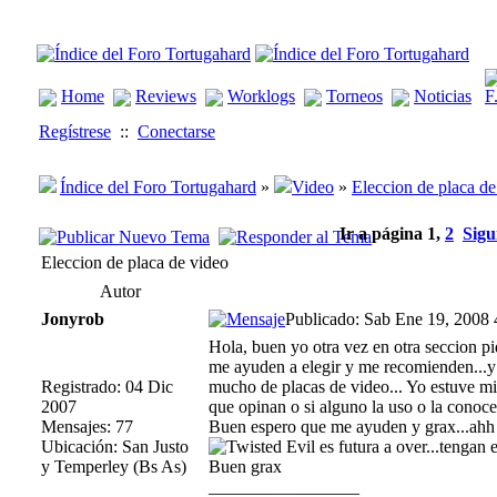
Home
Reviews
Worklogs
Torneos
Noticias
Regístrese
::
Conectarse
Índice del Foro Tortugahard
»
Video
»
Eleccion de placa de
Ir a página
1
,
2
Sigu
Eleccion de placa de video
Autor
Jonyrob
Publicado: Sab Ene 19, 2008
Hola, buen yo otra vez en otra seccion 
me ayuden a elegir y me recomienden...y 
Registrado: 04 Dic
mucho de placas de video... Yo estuve m
2007
que opinan o si alguno la uso o la conoce.
Mensajes: 77
Buen espero que me ayuden y grax...ahh y
Ubicación: San Justo
es futura a over...tengan e
y Temperley (Bs As)
Buen grax
_________________