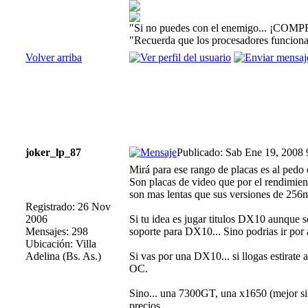
"Si no puedes con el enemigo... ¡COMP
"Recuerda que los procesadores funcionan
Volver arriba
joker_lp_87
Publicado: Sab Ene 19, 2008
Mirá para ese rango de placas es al pedo
Son placas de video que por el rendimien
son mas lentas que sus versiones de 256
Registrado: 26 Nov
2006
Si tu idea es jugar titulos DX10 aunque 
Mensajes: 298
soporte para DX10... Sino podrias ir por
Ubicación: Villa
Adelina (Bs. As.)
Si vas por una DX10... si llogas estirate
OC.
Sino... una 7300GT, una x1650 (mejor s
precios.