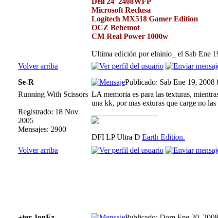
Dell 24' 2408WFP
Microsoft Reclusa
Logitech MX518 Gamer Edition
OCZ Behemot
CM Real Power 1000w
Ultima edición por elninio_ el Sab Ene 1
Volver arriba
Se-R
Publicado: Sab Ene 19, 2008
Running With Scissors
LA memoria es para las texturas, mientra
una kk, por mas exturas que carge no las
Registrado: 18 Nov
_________________
2005
Mensajes: 2900
DFI LP Ultra D
Earth Edition.
Volver arriba
+ter JonEz
Publicado: Dom Ene 20, 2008