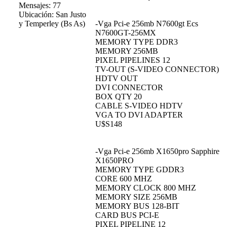
Mensajes: 77
Ubicación: San Justo
y Temperley (Bs As)
-Vga Pci-e 256mb N7600gt Ecs
N7600GT-256MX
MEMORY TYPE DDR3
MEMORY 256MB
PIXEL PIPELINES 12
TV-OUT (S-VIDEO CONNECTOR)
HDTV OUT
DVI CONNECTOR
BOX QTY 20
CABLE S-VIDEO HDTV
VGA TO DVI ADAPTER
U$S148
-Vga Pci-e 256mb X1650pro Sapphire
X1650PRO
MEMORY TYPE GDDR3
CORE 600 MHZ
MEMORY CLOCK 800 MHZ
MEMORY SIZE 256MB
MEMORY BUS 128-BIT
CARD BUS PCI-E
PIXEL PIPELINE 12