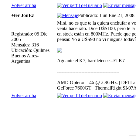
Volver arriba
+ter JonEz
Publicado: Lun Ene 21, 2008
Mirá, no es que te la quiera enchufar a 
venta hace rato. Dice U$S100, pero te l
Registrado: 05 Dic
en stock están en 800MHz. Puede que por 
2005
pensar. Yo a U$S90 no vi ninguna todav
Mensajes: 316
_________________
Ubicación: Quilmes-
Buenos Aires-
Aguante el K7, barrileteeee...El K7
Argentina
-----------------------------------------
AMD Opteron 146 @ 2.9GHz. | DFI Lan
GeForce 7600GT | ThermalRight SI-97A
Volver arriba