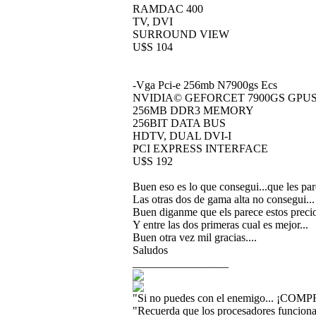
RAMDAC 400
TV, DVI
SURROUND VIEW
U$S 104
-Vga Pci-e 256mb N7900gs Ecs
NVIDIA© GEFORCET 7900GS GPU
256MB DDR3 MEMORY
256BIT DATA BUS
HDTV, DUAL DVI-I
PCI EXPRESS INTERFACE
U$S 192
Buen eso es lo que consegui...que les pa
Las otras dos de gama alta no consegui...
Buen diganme que els parece estos precios
Y entre las dos primeras cual es mejor...
Buen otra vez mil gracias....
Saludos
_________________
"Si no puedes con el enemigo... ¡COMP
"Recuerda que los procesadores funcionan