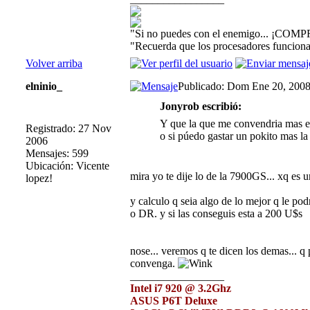
"Si no puedes con el enemigo... ¡COMP
"Recuerda que los procesadores funcionan
Volver arriba
elninio_
Publicado: Dom Ene 20, 200
Jonyrob escribió:
Y que la que me convendria mas 
Registrado: 27 Nov
o si púedo gastar un pokito mas l
2006
Mensajes: 599
Ubicación: Vicente
mira yo te dije lo de la 7900GS... xq es 
lopez!
y calculo q seia algo de lo mejor q le po
o DR. y si las conseguis esta a 200 U$s
nose... veremos q te dicen los demas... q 
convenga.
_________________
Intel i7 920 @ 3.2Ghz
ASUS P6T Deluxe