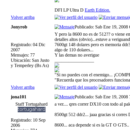
DFI LP Ultra D
Earth Edition.
Volver arriba
Jonyrob
Publicado: Sab Ene 19, 2008
Y pero la 8600 no es de 512?? o viene en
detalles altos (obvio)...estuve a verigua
Registrado: 04 Dic
7600gt 148 dolares pero es memoria ddr3 
2007
algo de 110 dolares...
Mensajes: 77
Y las demas no averigue
Ubicación: San Justo
_________________
y Temperley (Bs As)
"Si no puedes con el enemigo... ¡COMP
"Recuerda que los procesadores funcionan
Volver arriba
jona101
Publicado: Sab Ene 19, 2008
Staff Tortugahard
a ver.... qres correr DX10 con todo al pal
8500gt 512 ddr2... jaaa gracias si corre
Registrado: 10 Sep
8600... aca depende si es la GT O GTS.
2006