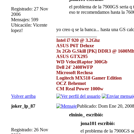
el problema de la 7900GS seria q t
Registrado: 27 Nov
eso te recomendamos hasta la 760
2006
Mensajes: 599
Ubicación: Vicente
yo creo q se la banca... hasta una GS cal
lopez!
_________________
Intel i7 920 @ 3.2Ghz
ASUS P6T Deluxe
3x 2Gb G.Skill [PK] DDR3 @ 1600M
ASUS GTX295
WD VelociRaptor 300Gb
Dell 24' 2408WFP
Microsoft Reclusa
Logitech MX518 Gamer Edition
OCZ Behemot
CM Real Power 1000w
Volver arriba
joker_lp_87
Publicado: Dom Ene 20, 200
elninio_ escribió:
jona101 escribió:
Registrado: 26 Nov
el problema de la 7900GS se