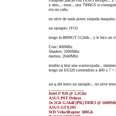
comprate placas con DDR3 siempre... y x e
y sino.... nose... una 7900GS si conseguis
era un caño.
no sirve de nada poner zarpada maquina...
un ejemplo: (YO)
tengo la 8800GT 512mb... y le hice un vM
Core: 800Mhz
Shaders: 2000Mhz
memos: 2040Mhz
tendria q tirar una warravazada... minimo
tengo un E6320 corriendolo a 400 x 7 
asi q ahi tenes un ejemplo... no sirve t
_________________
Intel i7 920 @ 3.2Ghz
ASUS P6T Deluxe
3x 2Gb G.Skill [PK] DDR3 @ 1600M
ASUS GTX295
WD VelociRaptor 300Gb