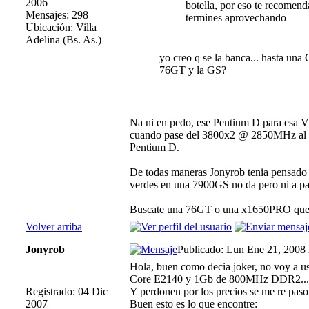
2006
botella, por eso te recomen
Mensajes: 298
termines aprovechando
Ubicación: Villa
Adelina (Bs. As.)
yo creo q se la banca... hasta una 
76GT y la GS?
Na ni en pedo, ese Pentium D para esa 
cuando pase del 3800x2 @ 2850MHz al P
Pentium D.
De todas maneras Jonyrob tenia pensado act
verdes en una 7900GS no da pero ni a pa
Buscate una 76GT o una x1650PRO que s
Volver arriba
Jonyrob
Publicado: Lun Ene 21, 2008
Hola, buen como decia joker, no voy a 
Core E2140 y 1Gb de 800MHz DDR2...
Registrado: 04 Dic
Y perdonen por los precios se me re paso.
2007
Buen esto es lo que encontre: