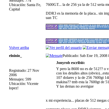
Mensajes: 774
7600GT... la de 256 ya la de 512 seria m
Ubicación: Santa Fe,
Capital
DDR3 es la memoria de la placa.. sin impo
uan TC
_________________
Volver arriba
elninio_
Publicado: Sab Ene 19, 2008
Jonyrob escribió:
Y pero la 8600 no es de 512?? o v
Registrado: 27 Nov
con los detalles altos (obvio)...e
2006
107 dolares y la de 256 7600gt 14
Mensajes: 599
makina?? tmb esta la 7600gt de 512
Ubicación: Vicente
Y las demas no averigue
lopez!
x mi experiencia... placas de 512 megas 