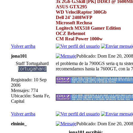
3x 2Gb G.Skill [PK] DDR3 @ 1600M
ASUS GTX295
WD VelociRaptor 300Gb
Dell 24' 2408WFP
Microsoft Reclusa
Logitech MX518 Gamer Edition
OCZ Behemot
CM Real Power 1000w
Volver arriba
jona101
Publicado: Dom Ene 20, 200
Staff Tortugahard
el problema de la 7900GS seria q tu siste
recomendamos hasta la 7600GT, con la 7
_________________
Registrado: 10 Sep
2006
Mensajes: 774
Ubicación: Santa Fe,
Capital
Volver arriba
elninio_
Publicado: Dom Ene 20, 200
jona101 escribió: