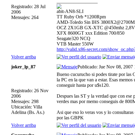
_________________
Registrado: 28 Jul
abit-AN8-SLI
2006
TT Ruby Orb *1200Rpm
Mensajes: 264
AMD-Toledo Sin IHS 3800X2@2700M
OCZ 2X1GB GX-XTC @450mhz 2,8V 2
XFX 8600GT xxx Edition 700/850
Seagate320 NCQ
VTB Master 550W
http://valid.x86-secret.com/show_oc.ph
Volver arriba
joker_lp_87
Publicado: Jue Nov 08, 2007
Bueno cucurucho si podes tirate por las 
la PC en la que van a estar. Esas memos 
conseguir hasta por u$s120.
Registrado: 26 Nov
2006
Despues las ST y la verdad que con ese 
Mensajes: 298
verdes mas por memo conseguis de 800
Ubicación: Villa
Adelina (Bs. As.)
Asi que eso lo veras vos y lo consultaras 
por las GBPK
Volver arriba