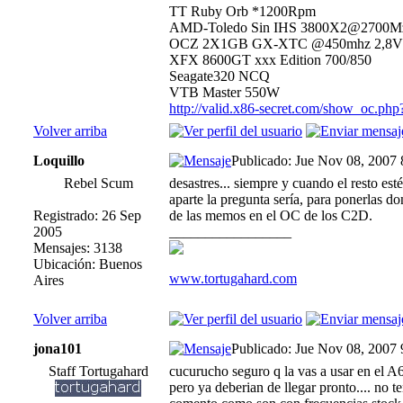
TT Ruby Orb *1200Rpm
AMD-Toledo Sin IHS 3800X2@2700M
OCZ 2X1GB GX-XTC @450mhz 2,8V 2
XFX 8600GT xxx Edition 700/850
Seagate320 NCQ
VTB Master 550W
http://valid.x86-secret.com/show_oc.ph
Volver arriba
Loquillo
Publicado: Jue Nov 08, 2007
Rebel Scum
desastres... siempre y cuando el resto esté
aparte la pregunta sería, para ponerlas d
Registrado: 26 Sep
de las memos en el OC de los C2D.
2005
_________________
Mensajes: 3138
Ubicación: Buenos
www.tortugahard.com
Aires
Volver arriba
jona101
Publicado: Jue Nov 08, 2007
Staff Tortugahard
cucurucho seguro q la vas a usar en el A
pero ya deberian de llegar pronto.... no 