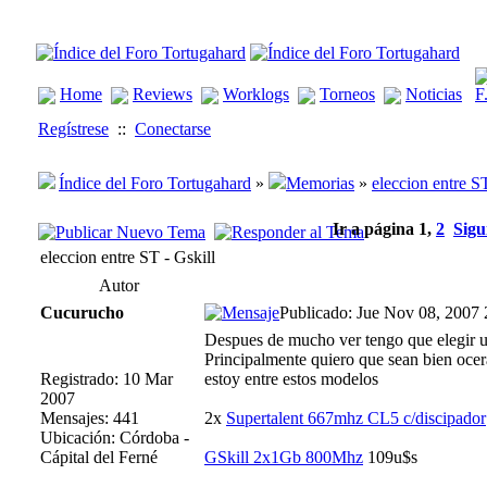
Home
Reviews
Worklogs
Torneos
Noticias
Regístrese
::
Conectarse
Índice del Foro Tortugahard
»
Memorias
»
eleccion entre ST
Ir a página
1
,
2
Sigu
eleccion entre ST - Gskill
Autor
Cucurucho
Publicado: Jue Nov 08, 2007
Despues de mucho ver tengo que elegir 
Principalmente quiero que sean bien oce
Registrado: 10 Mar
estoy entre estos modelos
2007
Mensajes: 441
2x
Supertalent 667mhz CL5 c/discipador
Ubicación: Córdoba -
Cápital del Ferné
GSkill 2x1Gb 800Mhz
109u$s