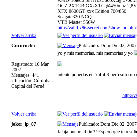
AMD-Toledo Sin IHS 3800X2@2700M
OCZ 2X1GB GX-XTC @450mhz 2,8V 2
XFX 8600GT xxx Edition 700/850
Seagate320 NCQ
VTB Master 550W
http://valid.x86-secret.com/show_oc.ph
Volver arriba
Cucurucho
Publicado: Dom Dic 02, 2007
yo y mis memorias, mis memorias y yo
Registrado: 10 Mar
2007
intente ponerlas en 5-4-4-9 pero sufri un
Mensajes: 441
_________________
Ubicación: Córdoba -
Cápital del Ferné
http://
Volver arriba
joker_lp_87
Publicado: Dom Dic 02, 2007
Jajaja bueno al fin!!! Espero que te resul