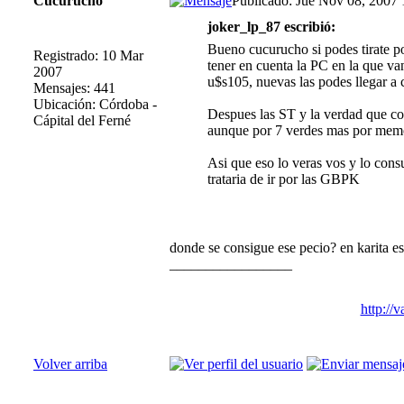
Cucurucho
Publicado: Jue Nov 08, 2007
joker_lp_87 escribió:
Bueno cucurucho si podes tirate p
Registrado: 10 Mar
tener en cuenta la PC en la que v
2007
u$s105, nuevas las podes llegar a 
Mensajes: 441
Ubicación: Córdoba -
Despues las ST y la verdad que co
Cápital del Ferné
aunque por 7 verdes mas por me
Asi que eso lo veras vos y lo cons
trataria de ir por las GBPK
donde se consigue ese pecio? en karita es
_________________
http://
Volver arriba