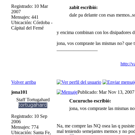
Registrado: 10 Mar
zabit escribió:
2007
dale pa delante con esas memos..
Mensajes: 441
Ubicación: Córdoba -
Cápital del Ferné
y encima combinan con los disipadores de
jona, vos compraste las mismas no? que t
_________________
http://
Volver arriba
jona101
Publicado: Mar Nov 13, 2007
Staff Tortugahard
Cucurucho escribió:
jona, vos compraste las mismas no
Registrado: 10 Sep
2006
Na, me compre las NQ osea las q pusiste
Mensajes: 774
mal teniendo semejantes memos y no poder
Ubicación: Santa Fe,