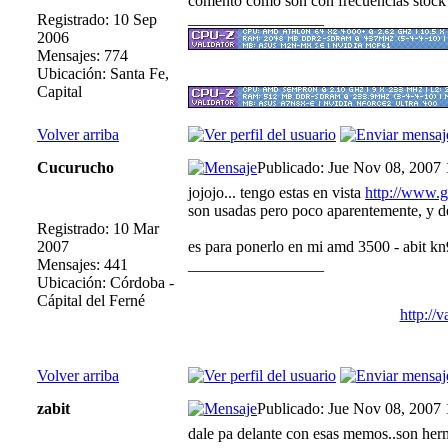
comento como son con frecuencias stock 
_________________
Registrado: 10 Sep
2006
Mensajes: 774
Ubicación: Santa Fe,
Capital
Volver arriba
Cucurucho
Publicado: Jue Nov 08, 2007
jojojo... tengo estas en vista
http://www.g
son usadas pero poco aparentemente, y de
Registrado: 10 Mar
2007
es para ponerlo en mi amd 3500 - abit kn9
Mensajes: 441
_________________
Ubicación: Córdoba -
Cápital del Ferné
http://
Volver arriba
zabit
Publicado: Jue Nov 08, 2007
dale pa delante con esas memos..son he