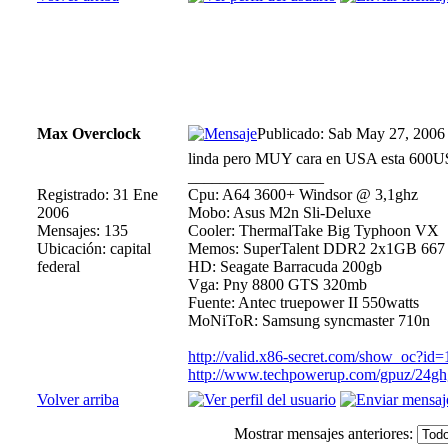
Max Overclock
Publicado: Sab May 27, 2006
linda pero MUY cara en USA esta 600U$S
_________________
Registrado: 31 Ene
Cpu: A64 3600+ Windsor @ 3,1ghz
2006
Mobo: Asus M2n Sli-Deluxe
Mensajes: 135
Cooler: ThermalTake Big Typhoon VX
Ubicación: capital
Memos: SuperTalent DDR2 2x1GB 66
federal
HD: Seagate Barracuda 200gb
Vga: Pny 8800 GTS 320mb
Fuente: Antec truepower II 550watts
MoNiToR: Samsung syncmaster 710n
http://valid.x86-secret.com/show_oc?id
http://www.techpowerup.com/gpuz/24gh
Volver arriba
Mostrar mensajes anteriores: