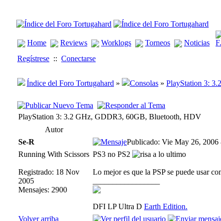
Home
Reviews
Worklogs
Torneos
Noticias
Regístrese
::
Conectarse
Índice del Foro Tortugahard
»
Consolas
»
PlayStation 3: 
PlayStation 3: 3.2 GHz, GDDR3, 60GB, Bluetooth, HDV
Autor
Se-R
Publicado: Vie May 26, 2006
Running With Scissors
PS3 no PS2
a lo ultimo
Registrado: 18 Nov
Lo mejor es que la PSP se puede usar co
2005
_________________
Mensajes: 2900
DFI LP Ultra D
Earth Edition.
Volver arriba