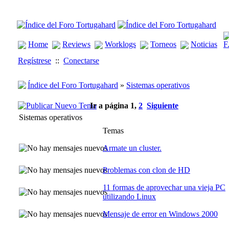
Home
Reviews
Worklogs
Torneos
Noticias
Regístrese
::
Conectarse
Índice del Foro Tortugahard
»
Sistemas operativos
Ir a página
1
,
2
Siguiente
Sistemas operativos
Temas
Armate un cluster.
Problemas con clon de HD
11 formas de aprovechar una vieja PC
utilizando Linux
Mensaje de error en Windows 2000