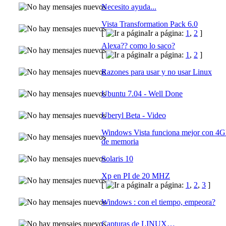
Necesito ayuda...
Vista Transformation Pack 6.0
[
Ir a página:
1
,
2
]
Alexa?? como lo saco?
[
Ir a página:
1
,
2
]
Razones para usar y no usar Linux
Ubuntu 7.04 - Well Done
Uberyl Beta - Video
Windows Vista funciona mejor con 4
de memoria
Solaris 10
Xp en PI de 20 MHZ
[
Ir a página:
1
,
2
,
3
]
Windows : con el tiempo, empeora?
Capturas de LINUX…