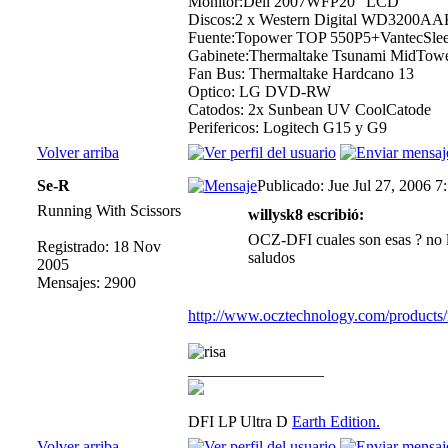
Monitor:Dell 2007WFP20" LCD
Discos:2 x Western Digital WD3200AAK
Fuente:Topower TOP 550P5+VantecSle
Gabinete:Thermaltake Tsunami MidTow
Fan Bus: Thermaltake Hardcano 13
Optico: LG DVD-RW
Catodos: 2x Sunbean UV CoolCatode
Perifericos: Logitech G15 y G9
Volver arriba
Se-R
Publicado: Jue Jul 27, 2006 7
Running With Scissors
willysk8 escribió:
OCZ-DFI cuales son esas ? no l
Registrado: 18 Nov
saludos
2005
Mensajes: 2900
http://www.ocztechnology.com/products
_________________
DFI LP Ultra D
Earth Edition.
Volver arriba