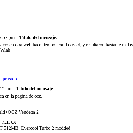
 9:57 pm
Título del mensaje
:
ew en otra web hace tiempo, con las gold, y resultaron bastante mala
:15 am
Título del mensaje
:
a en la pagina de ocz.
ield+OCZ Vendetta 2
 4-4-3-5
T 512MB+Evercool Turbo 2 modded