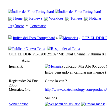
Home
Reviews
Worklogs
Torneos
Noticias
Regístrese
::
Conectarse
Índice del Foro Tortugahard
»
Memorias
»
OCZ EL DDR PC
OCZ EL DDR PC-3200 2x1024MB Dual Channel Platinum X
Autor
hernank
Publicado: Mie Abr 05, 2006
Estoy pensando en cambiar mis memos (ve
Registrado: 24 Ene
Como la ven ?
2006
Mensajes: 142
http://www.ocztechnology.com/product
Saludos
Volver arriba