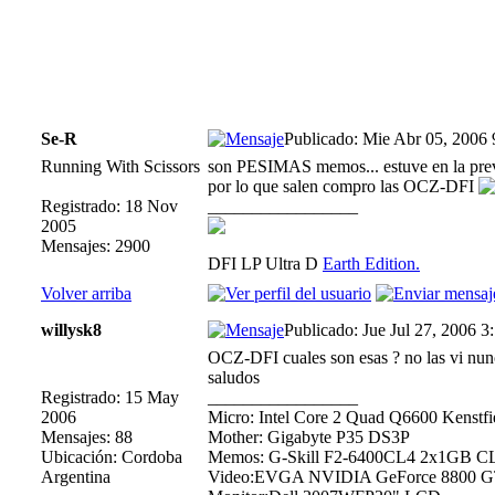
Se-R
Publicado: Mie Abr 05, 2006
Running With Scissors
son PESIMAS memos... estuve en la previ
por lo que salen compro las OCZ-DFI
Registrado: 18 Nov
_________________
2005
Mensajes: 2900
DFI LP Ultra D
Earth Edition.
Volver arriba
willysk8
Publicado: Jue Jul 27, 2006 3
OCZ-DFI cuales son esas ? no las vi nunc
saludos
Registrado: 15 May
_________________
2006
Micro: Intel Core 2 Quad Q6600 Kenstf
Mensajes: 88
Mother: Gigabyte P35 DS3P
Ubicación: Cordoba
Memos: G-Skill F2-6400CL4 2x1GB CL
Argentina
Video:EVGA NVIDIA GeForce 8800 G