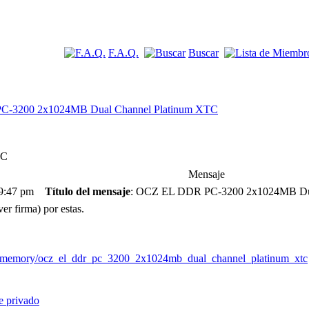
F.A.Q.
Buscar
-3200 2x1024MB Dual Channel Platinum XTC
TC
Mensaje
 9:47 pm
Título del mensaje
: OCZ EL DDR PC-3200 2x1024MB Dua
r firma) por estas.
s/memory/ocz_el_ddr_pc_3200_2x1024mb_dual_channel_platinum_xtc