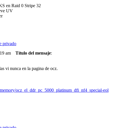
S en Raid 0 Stripe 32
eve UV
er
:19 am
Título del mensaje
:
as vi nunca en la pagina de ocz.
/memory/ocz_el_ddr_pc_5000_platinum_dfi_nf4_special-eol