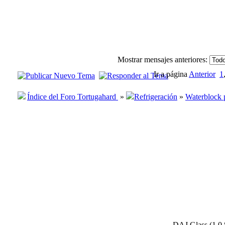
Mostrar mensajes anteriores:
Ir a página
Anterior
1
Índice del Foro Tortugahard
»
Refrigeración
»
Waterblock p
DAJ Glass (1.0.