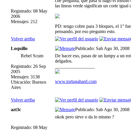
che pregunta, que pasa si hago el mismo 
las lineas verde significan un corte igual 
Registrado: 08 May
2006
Mensajes: 212
PD: tengo cobre para 3 bloques, el 1° fue
pensando, por eso pregunto esto.
Volver arriba
Loquillo
Publicado: Sab Ago 30, 2008
Rebel Scum
De hacer eso, pasas de un lumpy a un roto
delgados.
Registrado: 26 Sep
_________________
2005
Mensajes: 3138
www.tortugahard.com
Ubicación: Buenos
Aires
Volver arriba
azt3c
Publicado: Sab Ago 30, 2008
okok pero sirve o da lo mismo ?
Registrado: 08 May