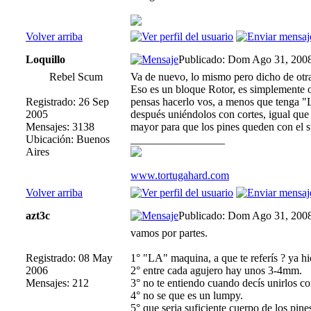
Volver arriba
Loquillo
Publicado: Dom Ago 31, 200
Rebel Scum
Va de nuevo, lo mismo pero dicho de otra
Eso es un bloque Rotor, es simplemente o
Registrado: 26 Sep
pensas hacerlo vos, a menos que tenga "L
2005
después uniéndolos con cortes, igual que 
Mensajes: 3138
mayor para que los pines queden con el s
Ubicación: Buenos
_________________
Aires
www.tortugahard.com
Volver arriba
azt3c
Publicado: Dom Ago 31, 200
vamos por partes.
Registrado: 08 May
1° "LA" maquina, a que te referís ? ya hi
2006
2° entre cada agujero hay unos 3-4mm.
Mensajes: 212
3° no te entiendo cuando decís unirlos co
4° no se que es un lumpy.
5° que seria suficiente cuerpo de los pine