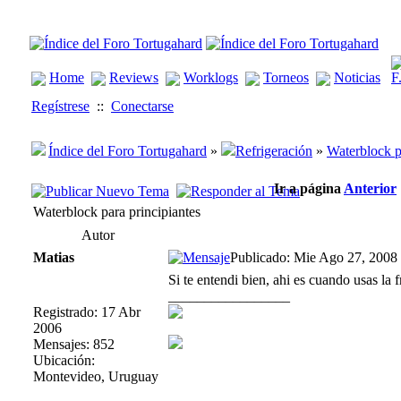
Home
Reviews
Worklogs
Torneos
Noticias
Regístrese
::
Conectarse
Índice del Foro Tortugahard
»
Refrigeración
»
Waterblock p
Ir a página
Anterior
Waterblock para principiantes
Autor
Matias
Publicado: Mie Ago 27, 2008
Si te entendi bien, ahi es cuando usas la f
_________________
Registrado: 17 Abr
2006
Mensajes: 852
Ubicación:
Montevideo, Uruguay