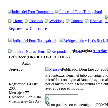
Home
Reviews
Worklogs
Torneos
Noticias
Regístrese
::
Conectarse
Índice del Foro Tortugahard
»
Refrigeración
»
Let´s Roc
Ir a página
Anterior
Let´s Rock (DRY ICE OVERCLOCK)
Autor
Jonyrob
Publicado: Dom Ene 20, 2008
Pregunto....si llenan el tubo con agua y 
micro?? o con algun aislante de agua o a
Registrado: 04 Dic
por el micro o por la temperatura ambient
2007
aver agua por el mobo....
Mensajes: 77
_________________
Ubicación: San Justo
y Temperley (Bs As)
"Si no puedes con el enemigo... ¡COMP