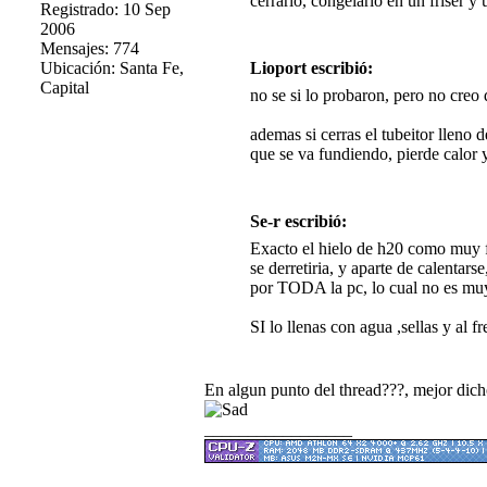
cerrarlo, congelarlo en un friser y 
Registrado: 10 Sep
2006
Mensajes: 774
Ubicación: Santa Fe,
Lioport escribió:
Capital
no se si lo probaron, pero no cre
ademas si cerras el tubeitor lleno
que se va fundiendo, pierde calor y 
Se-r escribió:
Exacto el hielo de h20 como muy fr
se derretiria, y aparte de calentar
por TODA la pc, lo cual no es mu
SI lo llenas con agua ,sellas y al f
En algun punto del thread???, mejor dicho 
_________________