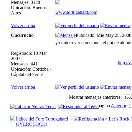
Mensajes: 3138
Ubicación: Buenos
www.tortugahard.com
Aires
Volver arriba
Cucurucho
Publicado: Mie May 28, 2008
yo quiero ver como anda el pot de alumin
_________________
Registrado: 10 Mar
2007
http://
Mensajes: 441
Ubicación: Córdoba -
Cápital del Ferné
Volver arriba
Mostrar mensajes anteriores:
Ir a página
Anterior
1
Índice del Foro Tortugahard
»
Refrigeración
»
Let´s Rock
OVERCLOCK)