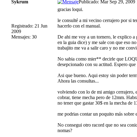
Sykrum
Publicado: Mar Sep 29, 2009
gracias loqui.
le consulté a mi vecino cerrajero por si
Registrado: 21 Jun
hacerlo con el manual.
2009
Mensajes: 30
De ahi me voy a un tornero, le explico a
en la guia dice) y me sale con que eso no
trabajito me va a salir caro y no me conv
No sabia como mier** decirle que LOQUI
desepcionado con su actitud. Espero que 
Asi que bueno. Aqui estoy sin poder term
Ahora las consultas...
volviendo con lo de mi amigo cerrajero, 
cobrar, tiene mecha pero de 12mm. Habrá
no tener que gastar 30$ en la mecha de 1
me podrias contar un poquito más sobre es
No consegui otro racord que no sea conic
nomas?