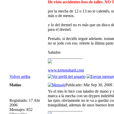
He visto accidentes feos de taller. 
por la mecha de 12 o 13 no te calentés, u
más o de menos.
y lo del dremel no es más que un disco de
para el dremel.
Pensalo, si decidís seguir adelante. tomat
no se jode con eso. releete la última part
Saludos
_________________
www.tortugahard.com
Volver arriba
Matias
Publicado: Mie Sep 30, 2009
Yo el mio lo hice con taladro de mano y s
marca a la mecha con un drypen indeleble
Registrado: 17 Abr
las rpm, obviamente no te va a quedar co
2006
tranquilidad, ademas de unos buenos len
Mensajes: 852
_________________