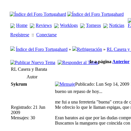
Home
Reviews
Worklogs
Torneos
Noticias
Regístrese
::
Conectarse
Índice del Foro Tortugahard
»
Refrigeración
»
RL Casera y 
Ir a página
Anterior
RL Casera y Barata
Autor
Sykrum
Publicado: Lun Sep 14, 2009
bueno un repaso de hoy...
me fui a una ferreteria "buena" cerca de c
Registrado: 21 Jun
Me ofrecio lo que le llaman espigas, que n
2009
Mensajes: 30
Eran baratos asi que por las dudas compr
Buscamos la manguera que coincida con el