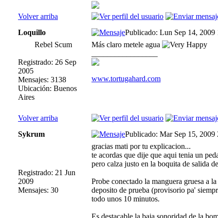
Volver arriba
Loquillo
Publicado: Lun Sep 14, 2009
Rebel Scum
Más claro metele agua
_________________
Registrado: 26 Sep
2005
www.tortugahard.com
Mensajes: 3138
Ubicación: Buenos
Aires
Volver arriba
Sykrum
Publicado: Mar Sep 15, 2009
gracias mati por tu explicacion...
te acordas que dije que aqui tenia un pe
pero calza justo en la boquita de salida d
Registrado: 21 Jun
2009
Probe conectado la manguera gruesa a la 
Mensajes: 30
deposito de prueba (provisorio pa' siempr
todo unos 10 minutos.
Es destacable la baja sonoridad de la bom