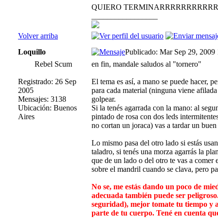
QUIERO TERMINARRRRRRRRRR
_________________
Volver arriba
Loquillo
Publicado: Mar Sep 29, 2009
Rebel Scum
en fin, mandale saludos al "tornero"
Registrado: 26 Sep
El tema es así, a mano se puede hacer, pe
2005
para cada material (ninguna viene afilada 
Mensajes: 3138
golpear.
Ubicación: Buenos
Si la tenés agarrada con la mano: al segu
Aires
pintado de rosa con dos leds intermitentes
no cortan un joraca) vas a tardar un buen
Lo mismo pasa del otro lado si estás usan
taladro, si tenés una morza agarrás la pla
que de un lado o del otro te vas a comer 
sobre el mandril cuando se clava, pero pa
No se, me estás dando un poco de miedo,
adecuada también puede ser peligroso. 
seguridad), mejor tomate tu tiempo y a
parte de tu cuerpo. Tené en cuenta que