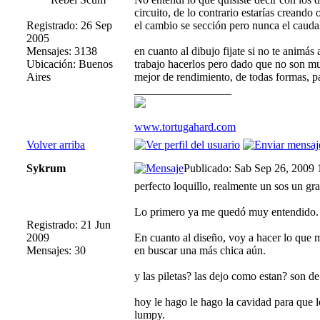
circuito, de lo contrario estarías creand
Registrado: 26 Sep
el cambio se sección pero nunca el caudal
2005
Mensajes: 3138
en cuanto al dibujo fijate si no te animá
Ubicación: Buenos
trabajo hacerlos pero dado que no son mu
Aires
mejor de rendimiento, de todas formas, p
_________________
www.tortugahard.com
Volver arriba
Sykrum
Publicado: Sab Sep 26, 2009
perfecto loquillo, realmente un sos un gr
Lo primero ya me quedó muy entendido.
Registrado: 21 Jun
2009
En cuanto al diseño, voy a hacer lo que 
Mensajes: 30
en buscar una más chica aún.
y las piletas? las dejo como estan? son 
hoy le hago le hago la cavidad para que l
lumpy.