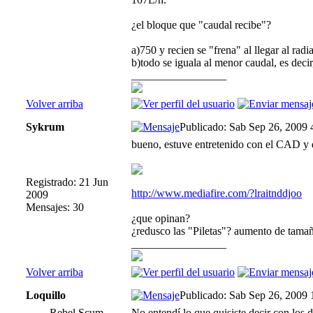
¿el bloque que "caudal recibe"?
a)750 y recien se "frena" al llegar al radia
b)todo se iguala al menor caudal, es decir
_________________
Volver arriba
Sykrum
Publicado: Sab Sep 26, 2009 
bueno, estuve entretenido con el CAD y d
Registrado: 21 Jun
http://www.mediafire.com/?lraitnddjoo
2009
Mensajes: 30
¿que opinan?
¿redusco las "Piletas"? aumento de tama
_________________
Volver arriba
Loquillo
Publicado: Sab Sep 26, 2009 
Rebel Scum
No entendí lo que quisiste decir con los 