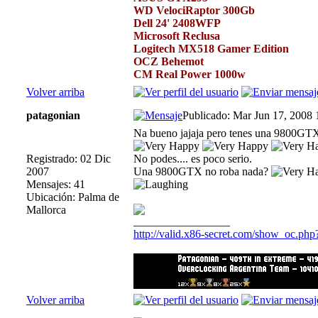
WD VelociRaptor 300Gb
Dell 24' 2408WFP
Microsoft Reclusa
Logitech MX518 Gamer Edition
OCZ Behemot
CM Real Power 1000w
Volver arriba
patagonian
Publicado: Mar Jun 17, 2008
Na bueno jajaja pero tenes una 9800GTX 
Registrado: 02 Dic
No podes.... es poco serio.
2007
Una 9800GTX no roba nada?
Mensajes: 41
Ubicación: Palma de
Mallorca
_________________
http://valid.x86-secret.com/show_oc.ph
Volver arriba