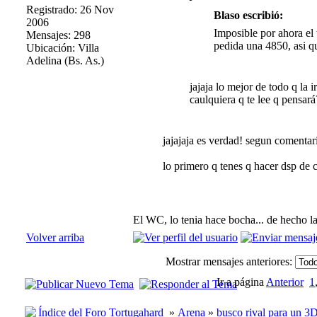
Registrado: 26 Nov
Blaso escribió:
2006
Imposible por ahora el
Mensajes: 298
pedida una 4850, asi 
Ubicación: Villa
Adelina (Bs. As.)
jajaja lo mejor de todo q l
caulquiera q te lee q pensará
jajajaja es verdad! segun comentario
lo primero q tenes q hacer dsp de 
El WC, lo tenia hace bocha... de hecho l
Volver arriba
Mostrar mensajes anteriores:
Ir a página
Anterior
1
Índice del Foro Tortugahard
»
Arena
»
busco rival para un 