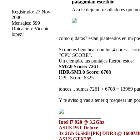
patagonian escribió:
Aca te dejo un resultado es que no
Registrado: 27 Nov
2006
Mensajes: 599
Ubicación: Vicente
lopez!
como q datos? estan planteados en mi post
Si queres benchear con tus 4 cores... 
"CPU SCORE".
Un ejemplo, tus puntajes fueron estos:
SM2.0 Score: 7261
HDR/SM3.0 Score: 6708
CPU Score: 6325
tonces... sumas 7261 + 6708 = 13969 pu
Y te aviso q vas a tener q rosquear un p
_________________
Intel i7 920 @ 3.2Ghz
ASUS P6T Deluxe
3x 2Gb G.Skill [PK] DDR3 @ 1600M
ASUS GTX295