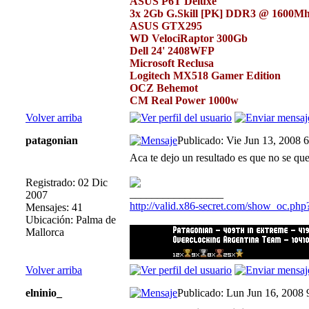
ASUS P6T Deluxe
3x 2Gb G.Skill [PK] DDR3 @ 1600M
ASUS GTX295
WD VelociRaptor 300Gb
Dell 24' 2408WFP
Microsoft Reclusa
Logitech MX518 Gamer Edition
OCZ Behemot
CM Real Power 1000w
Volver arriba
patagonian
Publicado: Vie Jun 13, 2008 
Aca te dejo un resultado es que no se que
Registrado: 02 Dic
_________________
2007
http://valid.x86-secret.com/show_oc.ph
Mensajes: 41
Ubicación: Palma de
Mallorca
Volver arriba
elninio_
Publicado: Lun Jun 16, 2008