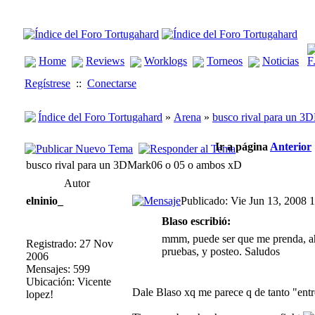
Home
Reviews
Worklogs
Torneos
Noticias
Regístrese
::
Conectarse
Índice del Foro Tortugahard
»
Arena
»
busco rival para un 
Ir a página
Anterior
busco rival para un 3DMark06 o 05 o ambos xD
Autor
elninio_
Publicado: Vie Jun 13, 2008 
Blaso escribió:
mmm, puede ser que me prenda, a
Registrado: 27 Nov
pruebas, y posteo. Saludos
2006
Mensajes: 599
Ubicación: Vicente
Dale Blaso xq me parece q de tanto "ent
lopez!