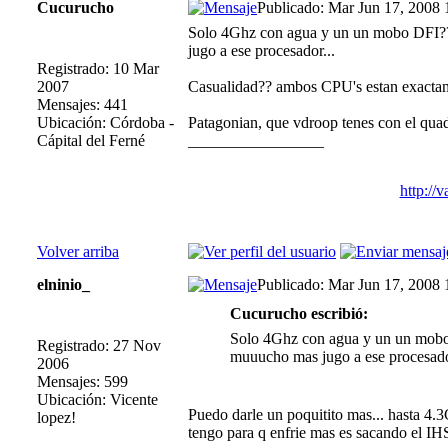
Cucurucho
Publicado: Mar Jun 17, 2008 
Solo 4Ghz con agua y un un mobo DFI??
jugo a ese procesador...
Registrado: 10 Mar
2007
Casualidad?? ambos CPU's estan exacta
Mensajes: 441
Ubicación: Córdoba -
Patagonian, que vdroop tenes con el quad
Cápital del Ferné
_________________
http://
Volver arriba
elninio_
Publicado: Mar Jun 17, 2008 
Cucurucho escribió:
Solo 4Ghz con agua y un un mobo 
Registrado: 27 Nov
muuucho mas jugo a ese procesado
2006
Mensajes: 599
Ubicación: Vicente
Puedo darle un poquitito mas... hasta 4.3
lopez!
tengo para q enfrie mas es sacando el IHS 