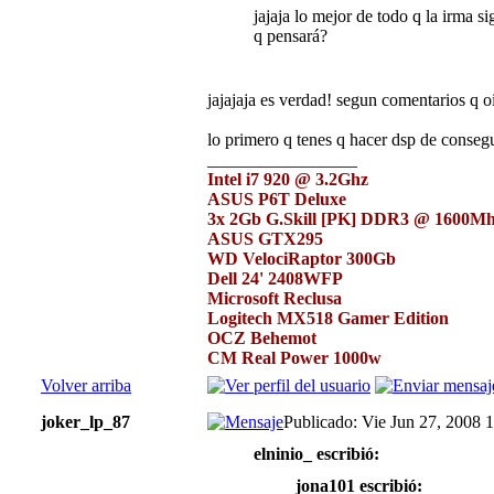
jajaja lo mejor de todo q la irma
q pensará?
jajajaja es verdad! segun comentarios q oi.
lo primero q tenes q hacer dsp de consegu
_________________
Intel i7 920 @ 3.2Ghz
ASUS P6T Deluxe
3x 2Gb G.Skill [PK] DDR3 @ 1600M
ASUS GTX295
WD VelociRaptor 300Gb
Dell 24' 2408WFP
Microsoft Reclusa
Logitech MX518 Gamer Edition
OCZ Behemot
CM Real Power 1000w
Volver arriba
joker_lp_87
Publicado: Vie Jun 27, 2008 
elninio_ escribió:
jona101 escribió: