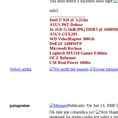
Tira unos bench y hacemos unos fight
salu2
_________________
Intel i7 920 @ 3.2Ghz
ASUS P6T Deluxe
3x 2Gb G.Skill [PK] DDR3 @ 1600M
ASUS GTX295
WD VelociRaptor 300Gb
Dell 24' 2408WFP
Microsoft Reclusa
Logitech MX518 Gamer Edition
OCZ Behemot
CM Real Power 1000w
Volver arriba
patagonian
Publicado: Vie Jun 13, 2008 
Ok dale jeje cobaridica yo?
posteame las reglas cuales test valen y a