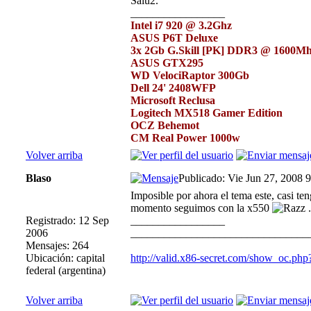
Salu2.
_________________
Intel i7 920 @ 3.2Ghz
ASUS P6T Deluxe
3x 2Gb G.Skill [PK] DDR3 @ 1600M
ASUS GTX295
WD VelociRaptor 300Gb
Dell 24' 2408WFP
Microsoft Reclusa
Logitech MX518 Gamer Edition
OCZ Behemot
CM Real Power 1000w
Volver arriba
Blaso
Publicado: Vie Jun 27, 2008 
Imposible por ahora el tema este, casi t
momento seguimos con la x550
.
Registrado: 12 Sep
_________________
2006
________________________________
Mensajes: 264
Ubicación: capital
http://valid.x86-secret.com/show_oc.ph
federal (argentina)
Volver arriba