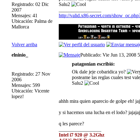
Registrado: 02 Dic
Salu2
2007
_________________
Mensajes: 41
http://valid.x86-secret.com/show_oc.ph
Ubicación: Palma de
Mallorca
Volver arriba
elninio_
Publicado: Vie Jun 13, 2008 
patagonian escribió:
Ok dale jeje cobaridica yo?
Registrado: 27 Nov
posteame las reglas cuales test va
2006
Salu2
Mensajes: 599
Ubicación: Vicente
lopez!
ahhh mira quien aparecio de golpe eh! jaj
y si hacemos una lucha en el lodo? jajajaj
q les parece?
_________________
Intel i7 920 @ 3.2Ghz