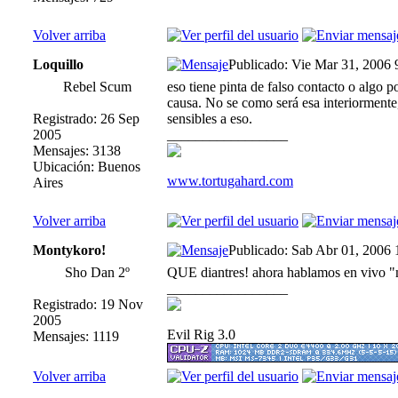
Volver arriba
Loquillo
Publicado: Vie Mar 31, 2006
Rebel Scum
eso tiene pinta de falso contacto o algo po
causa. No se como será esa interiormente,
Registrado: 26 Sep
sensibles a eso.
2005
_________________
Mensajes: 3138
Ubicación: Buenos
www.tortugahard.com
Aires
Volver arriba
Montykoro!
Publicado: Sab Abr 01, 2006 
Sho Dan 2º
QUE diantres! ahora hablamos en vivo 
_________________
Registrado: 19 Nov
2005
Evil Rig 3.0
Mensajes: 1119
Volver arriba