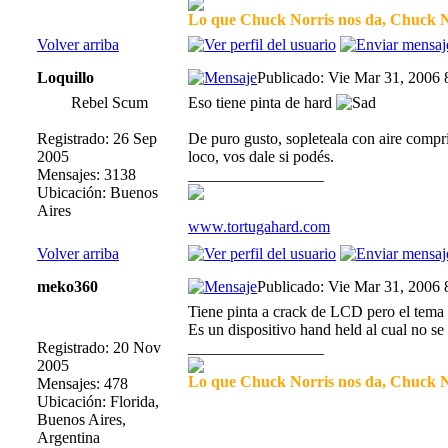
Lo que Chuck Norris nos da, Chuck No
Volver arriba
Loquillo
Publicado: Vie Mar 31, 2006
Rebel Scum
Eso tiene pinta de hard
Registrado: 26 Sep
De puro gusto, sopleteala con aire comprim
2005
loco, vos dale si podés.
Mensajes: 3138
_________________
Ubicación: Buenos
Aires
www.tortugahard.com
Volver arriba
meko360
Publicado: Vie Mar 31, 2006
Tiene pinta a crack de LCD pero el tema e
Es un dispositivo hand held al cual no se
Registrado: 20 Nov
_________________
2005
Lo que Chuck Norris nos da, Chuck No
Mensajes: 478
Ubicación: Florida,
Buenos Aires,
Argentina