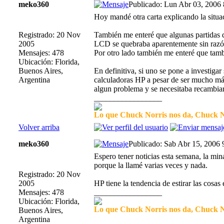
meko360
Publicado: Lun Abr 03, 2006
Hoy mandé otra carta explicando la situac
Registrado: 20 Nov
También me enteré que algunas partidas d
2005
LCD se quebraba aparentemente sin razó
Mensajes: 478
Por otro lado también me enteré que tamb
Ubicación: Florida,
Buenos Aires,
En definitiva, si uno se pone a investiga
Argentina
calculadoras HP a pesar de ser mucho más
algun problema y se necesitaba recambiar
_________________
Lo que Chuck Norris nos da, Chuck No
Volver arriba
meko360
Publicado: Sab Abr 15, 2006
Espero tener noticias esta semana, la mi
porque la llamé varias veces y nada.
Registrado: 20 Nov
2005
HP tiene la tendencia de estirar las cosas 
Mensajes: 478
_________________
Ubicación: Florida,
Lo que Chuck Norris nos da, Chuck No
Buenos Aires,
Argentina