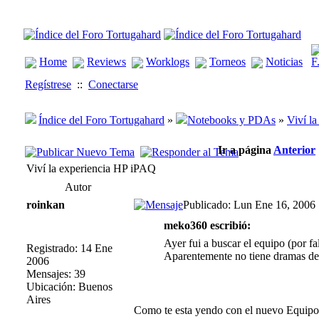
Home
Reviews
Worklogs
Torneos
Noticias
Regístrese
::
Conectarse
Índice del Foro Tortugahard
»
Notebooks y PDAs
»
Viví l
Ir a página
Anterior
Viví la experiencia HP iPAQ
Autor
roinkan
Publicado: Lun Ene 16, 2006
meko360 escribió:
Ayer fui a buscar el equipo (por f
Registrado: 14 Ene
Aparentemente no tiene dramas de 
2006
Mensajes: 39
Ubicación: Buenos
Aires
Como te esta yendo con el nuevo Equip