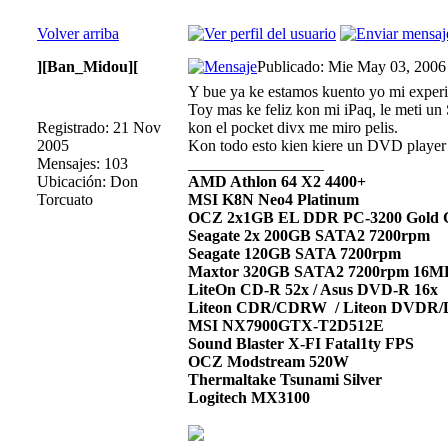
Volver arriba
][Ban_Midou][
Publicado: Mie May 03, 2006
Y bue ya ke estamos kuento yo mi experie
Toy mas ke feliz kon mi iPaq, le meti 
Registrado: 21 Nov
kon el pocket divx me miro pelis.
2005
Kon todo esto kien kiere un DVD player 
Mensajes: 103
_________________
Ubicación: Don
AMD Athlon 64 X2 4400+
Torcuato
MSI K8N Neo4 Platinum
OCZ 2x1GB EL DDR PC-3200 Gold
Seagate 2x 200GB SATA2 7200rpm
Seagate 120GB SATA 7200rpm
Maxtor 320GB SATA2 7200rpm 16M
LiteOn CD-R 52x / Asus DVD-R 16x
Liteon CDR/CDRW / Liteon DVDR
MSI NX7900GTX-T2D512E
Sound Blaster X-FI Fatal1ty FPS
OCZ Modstream 520W
Thermaltake Tsunami Silver
Logitech MX3100