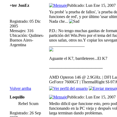
+ter JonEz
Publicado: Lun Ene 15, 2007
Ya probé 'a prueba de fallos', 'a prueba d
funciones de red', y por último 'usar ult
Registrado: 05 Dic
Nada che...
2005
Mensajes: 316
P.D.: No tengo muchas ganitas de forma
Ubicación: Quilmes-
partición del Win.Pero por el tema del fuc
Buenos Aires-
unos safan, otros no.Y copiar los saveg
Argentina
_________________
Aguante el K7, barrileteeee...El K7
-----------------------------------------
AMD Opteron 146 @ 2.9GHz. | DFI Lan
GeForce 7600GT | ThermalRight SI-97A
Volver arriba
Loquillo
Publicado: Lun Ene 15, 2007
Rebel Scum
Medio dificil que funcione esto, pero po
funcionando en la PC vieja y después volve
Registrado: 26 Sep
larga terminan dando problemas.