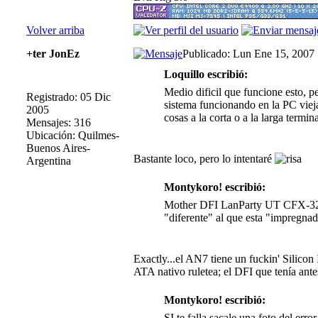
Volver arriba
+ter JonEz
Publicado: Lun Ene 15, 2007
Loquillo escribió:
Medio dificil que funcione esto, 
Registrado: 05 Dic
sistema funcionando en la PC vieja
2005
cosas a la corta o a la larga term
Mensajes: 316
Ubicación: Quilmes-
Buenos Aires-
Bastante loco, pero lo intentaré
Argentina
Montykoro! escribió:
Mother DFI LanParty UT CFX-3200 
"diferente" al que esta "impregnad
Exactly...el AN7 tiene un fuckin' Silico
ATA nativo ruletea; el DFI que tenía ante
Montykoro! escribió:
SI te falla sacale una foto del err