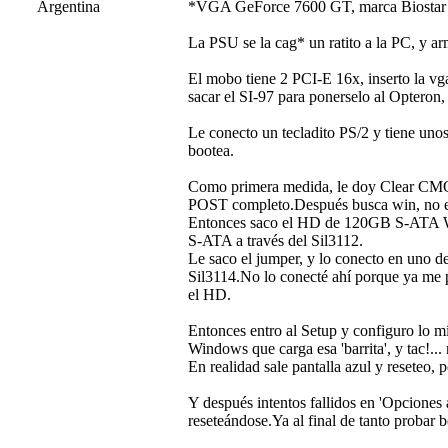
Argentina
*VGA GeForce 7600 GT, marca Biostar (en 
La PSU se la cag* un ratito a la PC, y
El mobo tiene 2 PCI-E 16x, inserto la 
sacar el SI-97 para ponerselo al Opteron,
Le conecto un tecladito PS/2 y tiene unos
bootea.
Como primera medida, le doy Clear CMOS,
POST completo.Después busca win, no en
Entonces saco el HD de 120GB S-ATA WD
S-ATA a través del Sil3112.
Le saco el jumper, y lo conecto en uno 
Sil3114.No lo conecté ahí porque ya me 
el HD.
Entonces entro al Setup y configuro lo m
Windows que carga esa 'barrita', y tac!... 
En realidad sale pantalla azul y reseteo, p
Y después intentos fallidos en 'Opciones 
reseteándose.Ya al final de tanto probar