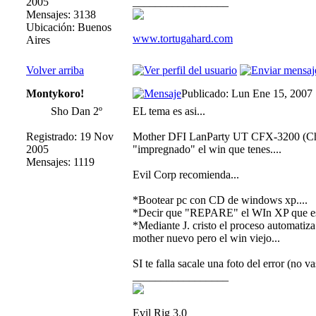
2005
_________________
Mensajes: 3138
Ubicación: Buenos
www.tortugahard.com
Aires
Volver arriba
Montykoro!
Publicado: Lun Ene 15, 2007
Sho Dan 2º
EL tema es asi...
Registrado: 19 Nov
Mother DFI LanParty UT CFX-3200 (Chipset
2005
"impregnado" el win que tenes....
Mensajes: 1119
Evil Corp recomienda...
*Bootear pc con CD de windows xp....
*Decir que "REPARE" el WIn XP que esta
*Mediante J. cristo el proceso automatiza 
mother nuevo pero el win viejo...
SI te falla sacale una foto del error (no v
_________________
Evil Rig 3.0