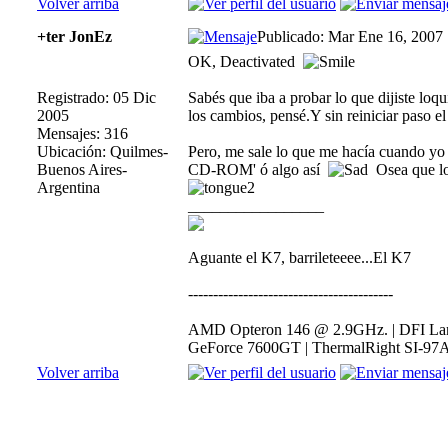
Volver arriba
+ter JonEz
Publicado: Mar Ene 16, 2007
OK, Deactivated
Registrado: 05 Dic
Sabés que iba a probar lo que dijiste loq
2005
los cambios, pensé.Y sin reiniciar paso e
Mensajes: 316
Ubicación: Quilmes-
Pero, me sale lo que me hacía cuando yo 
Buenos Aires-
CD-ROM' ó algo así
Osea que loo
Argentina
_________________
Aguante el K7, barrileteeee...El K7
-----------------------------------------
AMD Opteron 146 @ 2.9GHz. | DFI Lan
GeForce 7600GT | ThermalRight SI-97A
Volver arriba