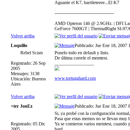
Aguante el K7, barrileteeee...El K7
-----------------------------------------
AMD Opteron 146 @ 2.9GHz. | DFI Lan
GeForce 7600GT | ThermalRight SI-97A
Volver arriba
Loquillo
Publicado: Jue Ene 18, 2007 
Rebel Scum
Ponelo todo en default y listo.
De última correle el memtest.
Registrado: 26 Sep
_________________
2005
Mensajes: 3138
www.tortugahard.com
Ubicación: Buenos
Aires
Volver arriba
+ter JonEz
Publicado: Jue Ene 18, 2007 
Si, ya probé con la configuración normal,
Pasa que estas memos no se llevan muy bie
Registrado: 05 Dic
Ya se comieron varios memtest, cuando yo
2005
hard.