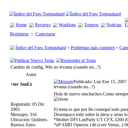
Home
Reviews
Worklogs
Torneos
Noticias
Regístrese
::
Conectarse
Índice del Foro Tortugahard
»
Problemas más comunes
»
Camb
Cambio de config, Win no levanta (cuando no...?)
Autor
Publicado: Lun Ene 15, 2007
+ter JonEz
levanta (cuando no...?)
Hola de nuevo muchachos.Como siempre, 
Registrado: 05 Dic
2005
El tema es que por fin conseguí todo pa
Mensajes: 316
Desempaco todo sobre la mesa y armo lo 
Ubicación: Quilmes-
*Mother DFI LanParty UT CFX-3200 (C
Buenos Aires-
*uP AMD Opteron 146 (core Venus, 2.