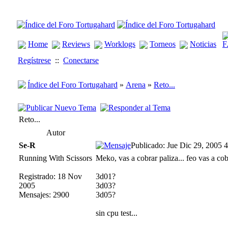
Home
Reviews
Worklogs
Torneos
Noticias
Regístrese
::
Conectarse
Índice del Foro Tortugahard
»
Arena
»
Reto...
Reto...
Autor
Se-R
Publicado: Jue Dic 29, 2005 
Running With Scissors
Meko, vas a cobrar paliza... feo vas a cobr
Registrado: 18 Nov
3d01?
2005
3d03?
Mensajes: 2900
3d05?
sin cpu test...