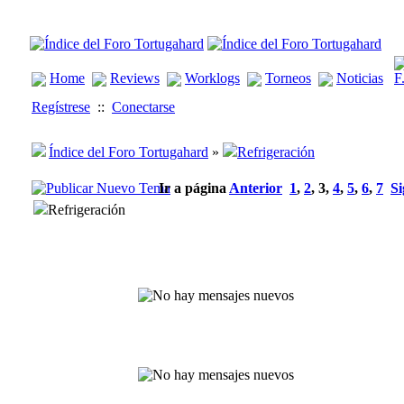
Home
Reviews
Worklogs
Torneos
Noticias
Regístrese
::
Conectarse
Índice del Foro Tortugahard
»
Refrigeración
Ir a página
Anterior
1
,
2
,
3
,
4
,
5
,
6
,
7
Si
Refrigeración