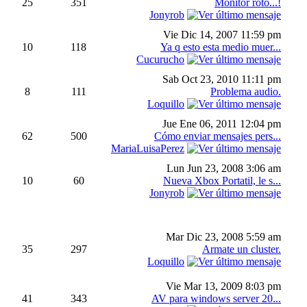
25
351
Monitor roto...!
Jonyrob
Vie Dic 14, 2007 11:59 pm
10
118
Ya q esto esta medio muer...
Cucurucho
Sab Oct 23, 2010 11:11 pm
8
111
Problema audio.
Loquillo
Jue Ene 06, 2011 12:04 pm
62
500
Cómo enviar mensajes pers...
MariaLuisaPerez
Lun Jun 23, 2008 3:06 am
10
60
Nueva Xbox Portatil, le s...
Jonyrob
Mar Dic 23, 2008 5:59 am
35
297
Armate un cluster.
Loquillo
Vie Mar 13, 2009 8:03 pm
41
343
AV para windows server 20...