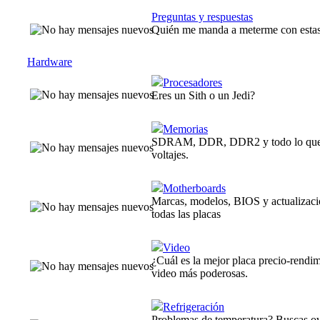
Preguntas y respuestas
Quién me manda a meterme con estas
Hardware
Procesadores
Eres un Sith o un Jedi?
Memorias
SDRAM, DDR, DDR2 y todo lo que te 
voltajes.
Motherboards
Marcas, modelos, BIOS y actualizacio
todas las placas
Video
¿Cuál es la mejor placa precio-rendim
video más poderosas.
Refrigeración
Problemas de temperatura? Buscas ov