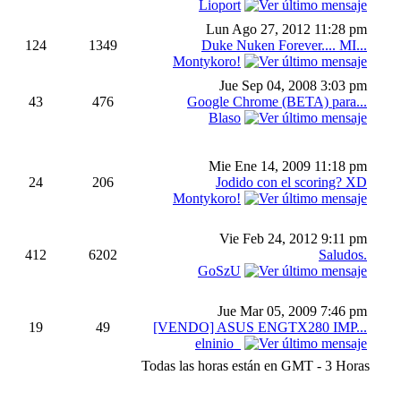
Lioport
Lun Ago 27, 2012 11:28 pm
124
1349
Duke Nuken Forever.... MI...
Montykoro!
Jue Sep 04, 2008 3:03 pm
43
476
Google Chrome (BETA) para...
Blaso
Mie Ene 14, 2009 11:18 pm
24
206
Jodido con el scoring? XD
Montykoro!
Vie Feb 24, 2012 9:11 pm
412
6202
Saludos.
GoSzU
Jue Mar 05, 2009 7:46 pm
19
49
[VENDO] ASUS ENGTX280 IMP...
elninio_
Todas las horas están en GMT - 3 Horas