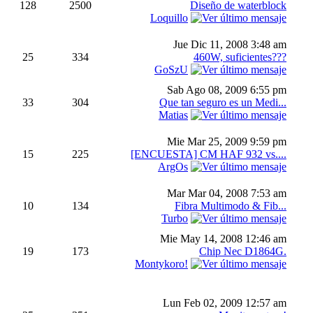
128
2500
Diseño de waterblock
Loquillo
Jue Dic 11, 2008 3:48 am
25
334
460W, suficientes???
GoSzU
Sab Ago 08, 2009 6:55 pm
33
304
Que tan seguro es un Medi...
Matias
Mie Mar 25, 2009 9:59 pm
15
225
[ENCUESTA] CM HAF 932 vs....
ArgOs
Mar Mar 04, 2008 7:53 am
10
134
Fibra Multimodo & Fib...
Turbo
Mie May 14, 2008 12:46 am
19
173
Chip Nec D1864G.
Montykoro!
Lun Feb 02, 2009 12:57 am