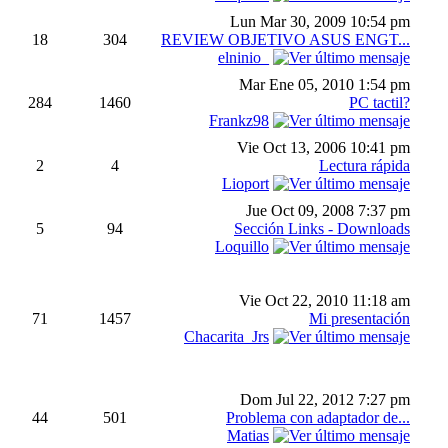
Lun Mar 30, 2009 10:54 pm
18
304
REVIEW OBJETIVO ASUS ENGT...
elninio_
Mar Ene 05, 2010 1:54 pm
284
1460
PC tactil?
Frankz98
Vie Oct 13, 2006 10:41 pm
2
4
Lectura rápida
Lioport
Jue Oct 09, 2008 7:37 pm
5
94
Sección Links - Downloads
Loquillo
Vie Oct 22, 2010 11:18 am
71
1457
Mi presentación
Chacarita_Jrs
Dom Jul 22, 2012 7:27 pm
44
501
Problema con adaptador de...
Matias