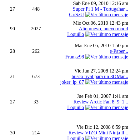
Sab Ene 09, 2010 12:16 am
27
448
Super Pi 1 M - Tortugahar...
GoSzU
Mie Oct 06, 2010 12:43 pm
90
2027
Año nuevo, nuevo modd
Loquillo
Mar Ene 05, 2010 1:50 pm
28
262
e-Paper...
Frankz98
Vie Jun 27, 2008 12:24 pm
21
673
busco rival para un 3DMar...
joker_lp_87
Jue Feb 01, 2007 1:41 am
27
33
Review Arctic Fan 8, 9, 1...
Loquillo
Vie Dic 12, 2008 6:59 pm
30
214
Review VIZO Mini Ninja II...
Loquillo